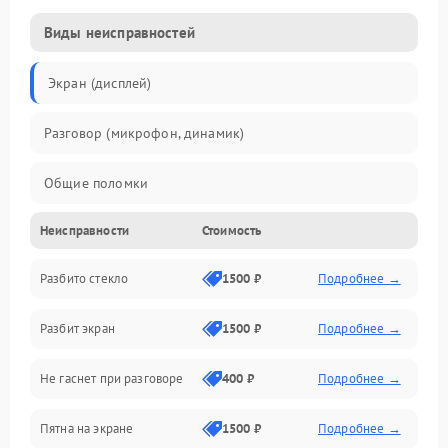
Виды неисправностей
Экран (дисплей)
Разговор (микрофон, динамик)
Общие поломки
Неисправности
Стоимость
Проблемы связи
Разбито стекло
1500 ₽
Подробнее →
Камеры
Разбит экран
1500 ₽
Подробнее →
Проблемы с дисплеем и сенсором
Не гаснет при разговоре
400 ₽
Подробнее →
Зарядка
Пятна на экране
1500 ₽
Подробнее →
Проблемы с питанием, зарядкой и аккумулятором