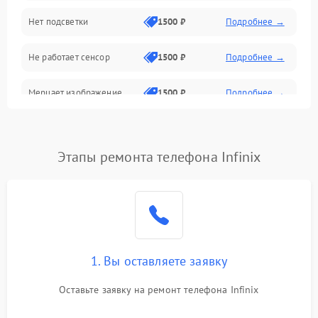
Нет подсветки
1500 ₽
Подробнее →
Проблемы с работой системы, корпусом и другие
Не работает сенсор
1500 ₽
Подробнее →
Мерцает изображение
1500 ₽
Подробнее →
Не работает 3D Touch
2400 ₽
Подробнее →
Этапы ремонта телефона Infinix
Не работает Face ID
4000 ₽
Подробнее →
1. Вы оставляете заявку
Оставьте заявку на ремонт телефона Infinix