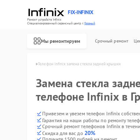
FIX-INFINIX
Ремонт устройств Infinix
Специализированный cервисный центр г.
Грозный
Мы ремонтируем
Срочный ремонт
Це
в Infinix в Грозном
Телефон Infinix замена стекла задней крышки
Замена стекла задн
телефоне Infinix в 
Привезем и увезем телефон Infinix собств
Гарантия на наши работы по ремонту телеф
Срочный ремонт телефонов Infinix в течен
20%
Скидка для вас до
Получите 1500 рублей на ремонт