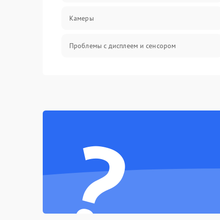
Камеры
Проблемы с дисплеем и сенсором
Зарядка
Проблемы с питанием, зарядкой и
аккумулятором
?
Проблемы с работой системы, корпусом и
другие