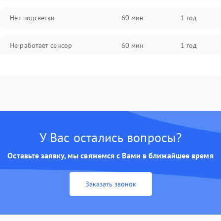
Нет подсветки
60 мин
1 год
Не работает сенсор
60 мин
1 год
Мерцает изображение
60 мин
1 год
Не работает 3D Touch
60 мин
1 год
Не работает Face ID
60 мин
1 год
У Вас остались вопросы?
Оставьте заявку, мы свяжемся с Вами в ближайшее время
Заказать звонок