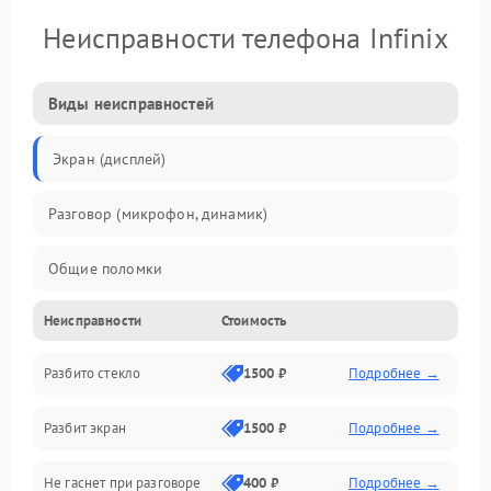
Неисправности телефона Infinix
Виды неисправностей
Экран (дисплей)
Разговор (микрофон, динамик)
Общие поломки
Неисправности
Стоимость
Проблемы связи
Разбито стекло
1500 ₽
Подробнее →
Камеры
Разбит экран
1500 ₽
Подробнее →
Проблемы с дисплеем и сенсором
Не гаснет при разговоре
400 ₽
Подробнее →
Зарядка