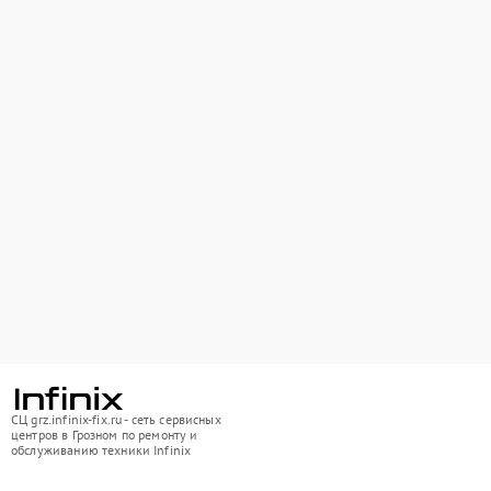
СЦ grz.infinix-fix.ru - сеть сервисных
центров в Грозном по ремонту и
обслуживанию техники Infinix