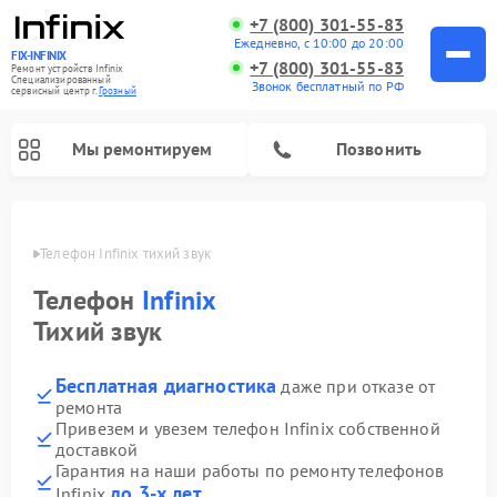
+7 (800) 301-55-83
Ежедневно, с 10:00 до 20:00
FIX-INFINIX
+7 (800) 301-55-83
Ремонт устройств Infinix
Специализированный
Звонок бесплатный по РФ
cервисный центр г.
Грозный
Мы ремонтируем
Позвонить
озном
Телефон Infinix тихий звук
Телефон
Infinix
Тихий звук
Бесплатная диагностика
даже при отказе от
ремонта
Привезем и увезем телефон Infinix собственной
доставкой
Гарантия на наши работы по ремонту телефонов
до 3-х лет
Infinix