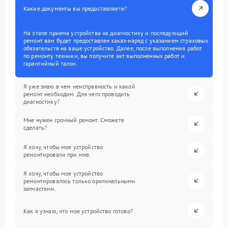
Какие документы вы предоставляете?
На этапе приема устройства на диагностику и последующий
ремонт вам будет предоставлен заказ-наряд с указанием страховых
обязательств на ваше устройство. Далее, после выполнения работ
по ремонту техники, вы получите акт выполненных работ и
гарантийный талон.
Я уже знаю в чем неисправность и какой
ремонт необходим. Для чего проводить
диагностику?
Мне нужен срочный ремонт. Сможете
сделать?
Я хочу, чтобы мое устройство
ремонтировали при мне.
Я хочу, чтобы мое устройство
ремонтировалось только оригинальными
запчастями.
Как я узнаю, что мое устройство готово?