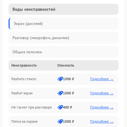
Виды неисправностей
Экран (дисплей)
Разговор (микрофон, динамик)
Общие поломки
Неисправности
Стоимость
Проблемы связи
Разбито стекло
1500 ₽
Подробнее →
Камеры
Разбит экран
1500 ₽
Подробнее →
Проблемы с дисплеем и сенсором
Не гаснет при разговоре
400 ₽
Подробнее →
Зарядка
Пятна на экране
1500 ₽
Подробнее →
Проблемы с питанием, зарядкой и аккумулятором