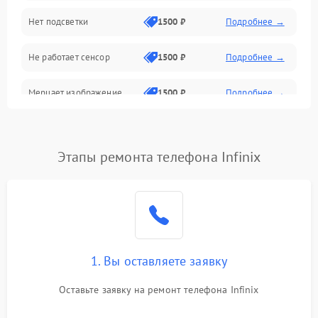
Нет подсветки
1500 ₽
Подробнее →
Проблемы с работой системы, корпусом и другие
Не работает сенсор
1500 ₽
Подробнее →
Мерцает изображение
1500 ₽
Подробнее →
Не работает 3D Touch
2400 ₽
Подробнее →
Этапы ремонта телефона Infinix
Не работает Face ID
4000 ₽
Подробнее →
1. Вы оставляете заявку
Оставьте заявку на ремонт телефона Infinix