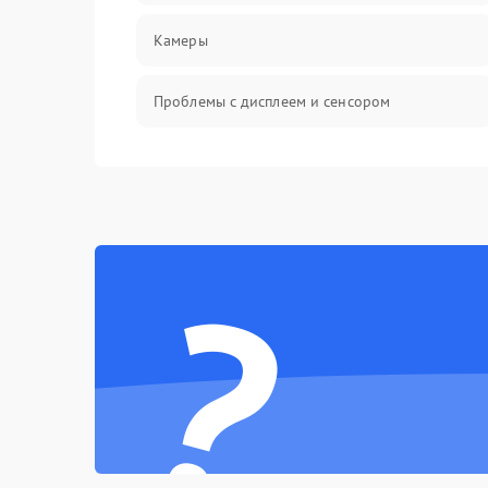
Камеры
Проблемы с дисплеем и сенсором
Зарядка
Проблемы с питанием, зарядкой и
аккумулятором
?
Проблемы с работой системы, корпусом и
другие