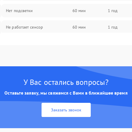
Нет подсветки
60 мин
1 год
Не работает сенсор
60 мин
1 год
Мерцает изображение
60 мин
1 год
Не работает 3D Touch
60 мин
1 год
Не работает Face ID
60 мин
1 год
У Вас остались вопросы?
Оставьте заявку, мы свяжемся с Вами в ближайшее время
Заказать звонок