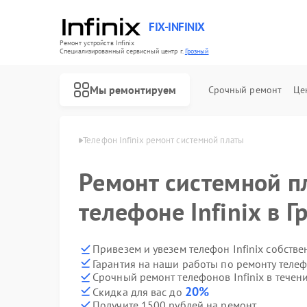
FIX-INFINIX
Ремонт устройств Infinix
Специализированный cервисный центр г.
Грозный
Мы ремонтируем
Срочный ремонт
Це
в Infinix в Грозном
Телефон Infinix ремонт системной платы
Ремонт системной п
телефоне Infinix в 
Привезем и увезем телефон Infinix собств
Гарантия на наши работы по ремонту телеф
Срочный ремонт телефонов Infinix в течен
20%
Скидка для вас до
Получите 1500 рублей на ремонт