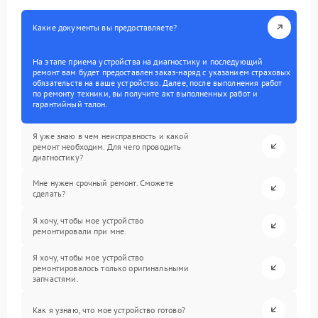
Какие документы вы предоставляете?
На этапе приема устройства на диагностику и последующий
ремонт вам будет предоставлен заказ-наряд с указанием страховых
обязательств на ваше устройство. Далее, после выполнения работ
по ремонту техники, вы получите акт выполненных работ и
гарантийный талон.
Я уже знаю в чем неисправность и какой
ремонт необходим. Для чего проводить
диагностику?
Мне нужен срочный ремонт. Сможете
сделать?
Я хочу, чтобы мое устройство
ремонтировали при мне.
Я хочу, чтобы мое устройство
ремонтировалось только оригинальными
запчастями.
Как я узнаю, что мое устройство готово?