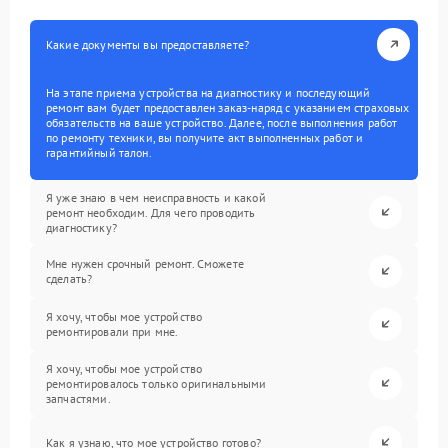
Какие документы вы предоставляете?
На этапе приема устройства на диагностику и последующий
ремонт вам будет предоставлен заказ-наряд с указанием страховых
обязательств на ваше устройство. Далее, после выполнения работ
по ремонту техники, вы получите акт выполненных работ и
гарантийный талон.
Я уже знаю в чем неисправность и какой
ремонт необходим. Для чего проводить
диагностику?
Мне нужен срочный ремонт. Сможете
сделать?
Я хочу, чтобы мое устройство
ремонтировали при мне.
Я хочу, чтобы мое устройство
ремонтировалось только оригинальными
запчастями.
Как я узнаю, что мое устройство готово?