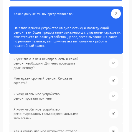
Какие документы вы предоставляете?
На этапе приема устройства на диагностику и последующий
ремонт вам будет предоставлен заказ-наряд с указанием страховых
обязательств на ваше устройство. Далее, после выполнения работ
по ремонту техники, вы получите акт выполненных работ и
гарантийный талон.
Я уже знаю в чем неисправность и какой
ремонт необходим. Для чего проводить
диагностику?
Мне нужен срочный ремонт. Сможете
сделать?
Я хочу, чтобы мое устройство
ремонтировали при мне.
Я хочу, чтобы мое устройство
ремонтировалось только оригинальными
запчастями.
Как я узнаю, что мое устройство готово?