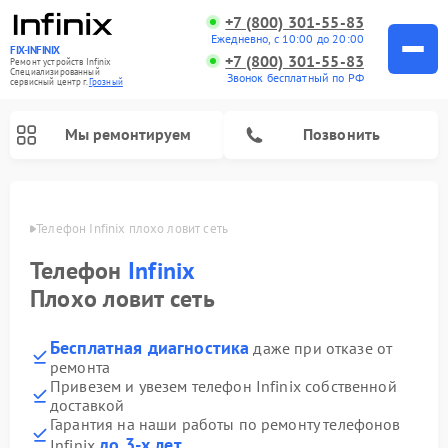
+7 (800) 301-55-83
Ежедневно, с 10:00 до 20:00
FIX-INFINIX
+7 (800) 301-55-83
Ремонт устройств Infinix
Специализированный
Звонок бесплатный по РФ
cервисный центр г.
Грозный
Мы ремонтируем
Позвонить
озном
Телефон Infinix плохо ловит сеть
Телефон
Infinix
Плохо ловит сеть
Бесплатная диагностика
даже при отказе от
ремонта
Привезем и увезем телефон Infinix собственной
доставкой
Гарантия на наши работы по ремонту телефонов
до 3-х лет
Infinix