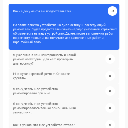
Какие документы вы предоставляете?
На этапе приема устройства на диагностику и последующий
ремонт вам будет предоставлен заказ-наряд с указанием страховых
обязательств на ваше устройство. Далее, после выполнения работ
по ремонту техники, вы получите акт выполненных работ и
гарантийный талон.
Я уже знаю в чем неисправность и какой
ремонт необходим. Для чего проводить
диагностику?
Мне нужен срочный ремонт. Сможете
сделать?
Я хочу, чтобы мое устройство
ремонтировали при мне.
Я хочу, чтобы мое устройство
ремонтировалось только оригинальными
запчастями.
Как я узнаю, что мое устройство готово?