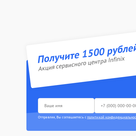
Получите 1500 рубле
Акция сервисного центра Infinix
Отправляя, Вы соглашаетесь с
политикой конфиденциально