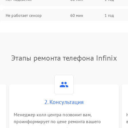
Не работает сенсор
60 мин
1 год
Мерцает изображение
60 мин
1 год
Не работает 3D Touch
60 мин
1 год
Этапы ремонта телефона Infinix
Не работает Face ID
60 мин
1 год
2. Консультация
Менеджер колл центра позвонит вам,
проинформирует по цене ремонта вашего