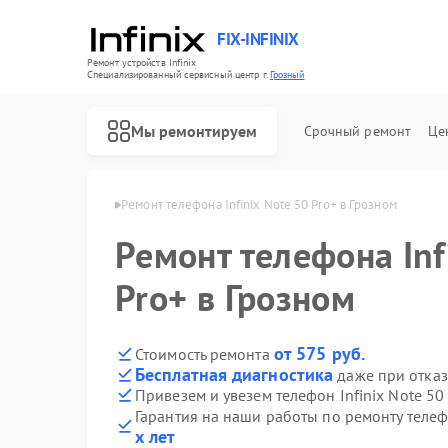
FIX-INFINIX
Ремонт устройств Infinix
Специализированный cервисный центр г.
Грозный
Мы ремонтируем
Срочный ремонт
Це
в Infinix в Грозном
Ремонт телефона Infinix Note 50 Pro+ в Грозном
Ремонт телефона Inf
Pro+ в Грозном
от 575 руб.
Стоимость ремонта
Бесплатная диагностика
даже при отказ
Привезем и увезем телефон Infinix Note 50
Гарантия на наши работы по ремонту телефо
х лет