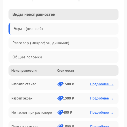
Виды неисправностей
Экран (дисплей)
Разговор (микрофон, динамик)
Общие поломки
Неисправности
Стоимость
Проблемы связи
Разбито стекло
1500 ₽
Подробнее →
Камеры
Разбит экран
1500 ₽
Подробнее →
Проблемы с дисплеем и сенсором
Не гаснет при разговоре
400 ₽
Подробнее →
Зарядка
Пятна на экране
1500 ₽
Подробнее →