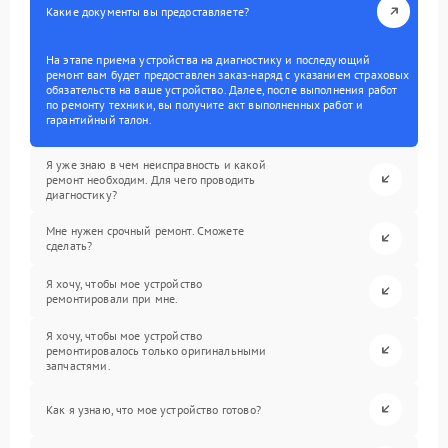
Какие документы вы предоставляете?
На этапе приема устройства на диагностику и последующий
ремонт вам будет предоставлен заказ-наряд с указанием страховых
обязательств на ваше устройство. Далее, после выполнения работ
по ремонту техники, вы получите акт выполненных работ и
гарантийный талон.
Я уже знаю в чем неисправность и какой
ремонт необходим. Для чего проводить
диагностику?
Мне нужен срочный ремонт. Сможете
сделать?
Я хочу, чтобы мое устройство
ремонтировали при мне.
Я хочу, чтобы мое устройство
ремонтировалось только оригинальными
запчастями.
Как я узнаю, что мое устройство готово?