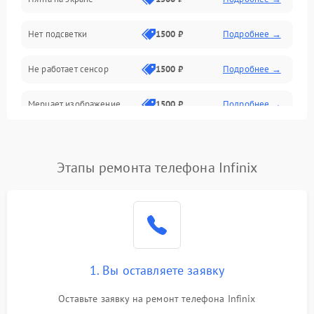
Проблемы с питанием, зарядкой и аккумулятором
Нет подсветки
1500 ₽
Подробнее →
Проблемы с работой системы, корпусом и другие
Не работает сенсор
1500 ₽
Подробнее →
Мерцает изображение
1500 ₽
Подробнее →
Не работает 3D Touch
2400 ₽
Подробнее →
Этапы ремонта телефона Infinix
Не работает Face ID
4000 ₽
Подробнее →
1. Вы оставляете заявку
Оставьте заявку на ремонт телефона Infinix