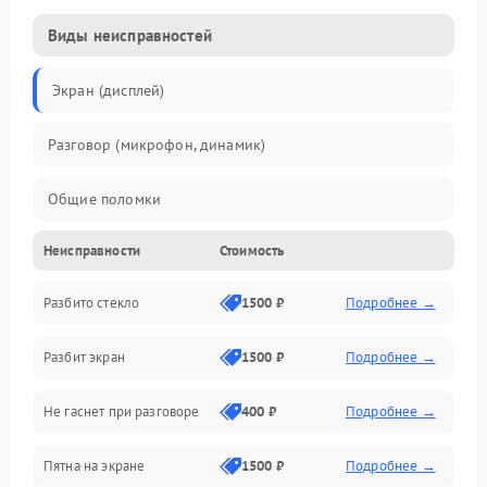
Виды неисправностей
Экран (дисплей)
Разговор (микрофон, динамик)
Общие поломки
Неисправности
Стоимость
Проблемы связи
Разбито стекло
1500 ₽
Подробнее →
Камеры
Разбит экран
1500 ₽
Подробнее →
Проблемы с дисплеем и сенсором
Не гаснет при разговоре
400 ₽
Подробнее →
Зарядка
Пятна на экране
1500 ₽
Подробнее →
Проблемы с питанием, зарядкой и аккумулятором