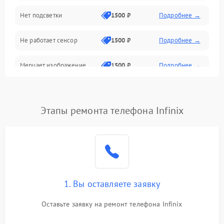
Нет подсветки
1500 ₽
Подробнее →
Проблемы с работой системы, корпусом и другие
Не работает сенсор
1500 ₽
Подробнее →
Мерцает изображение
1500 ₽
Подробнее →
Не работает 3D Touch
2400 ₽
Подробнее →
Этапы ремонта телефона Infinix
Не работает Face ID
4000 ₽
Подробнее →
1. Вы оставляете заявку
Оставьте заявку на ремонт телефона Infinix