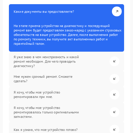
Какие документы вы предоставляете?
На этапе приема устройства на диагностику и последующий
ремонт вам будет предоставлен заказ-наряд с указанием страховых
обязательств на ваше устройство. Далее, после выполнения работ
по ремонту техники, вы получите акт выполненных работ и
гарантийный талон.
Я уже знаю в чем неисправность и какой
ремонт необходим. Для чего проводить
диагностику?
Мне нужен срочный ремонт. Сможете
сделать?
Я хочу, чтобы мое устройство
ремонтировали при мне.
Я хочу, чтобы мое устройство
ремонтировалось только оригинальными
запчастями.
Как я узнаю, что мое устройство готово?