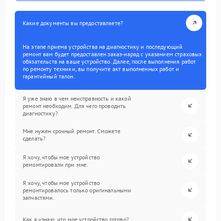
Какие документы вы предоставляете?
На этапе приема устройства на диагностику и последующий
ремонт вам будет предоставлен заказ-наряд с указанием страховых
обязательств на ваше устройство. Далее, после выполнения работ
по ремонту техники, вы получите акт выполненных работ и
гарантийный талон.
Я уже знаю в чем неисправность и какой
ремонт необходим. Для чего проводить
диагностику?
Мне нужен срочный ремонт. Сможете
сделать?
Я хочу, чтобы мое устройство
ремонтировали при мне.
Я хочу, чтобы мое устройство
ремонтировалось только оригинальными
запчастями.
Как я узнаю, что мое устройство готово?