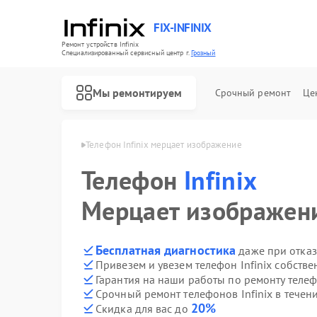
FIX-INFINIX
Ремонт устройств Infinix
Специализированный cервисный центр г.
Грозный
Мы ремонтируем
Срочный ремонт
Це
в Infinix в Грозном
Телефон Infinix мерцает изображение
Телефон
Infinix
Мерцает изображен
Бесплатная диагностика
даже при отказ
Привезем и увезем телефон Infinix собств
Гарантия на наши работы по ремонту телеф
Срочный ремонт телефонов Infinix в течен
20%
Скидка для вас до