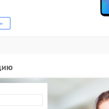
ны
цию