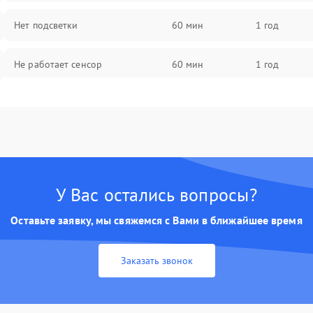
Нет подсветки
60 мин
1 год
Не работает сенсор
60 мин
1 год
Мерцает изображение
60 мин
1 год
Не работает 3D Touch
60 мин
1 год
Не работает Face ID
60 мин
1 год
У Вас остались вопросы?
Оставьте заявку, мы свяжемся с Вами в ближайшее время
Заказать звонок