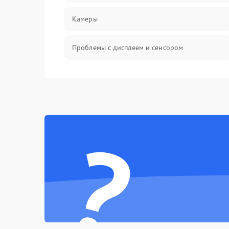
Камеры
Проблемы с дисплеем и сенсором
Зарядка
Проблемы с питанием, зарядкой и
аккумулятором
?
Проблемы с работой системы, корпусом и
другие