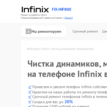
FIX-INFINIX
Ремонт устройств Infinix
Специализированный cервисный центр г.
Грозный
Мы ремонтируем
Срочный ремонт
Це
в Infinix в Грозном
Телефон Infinix чистка динамиков, микрофонов
Чистка динамиков,
на телефоне Infinix 
Привезем и увезем телефон Infinix собств
Гарантия на наши работы по ремонту телеф
Срочный ремонт телефонов Infinix в течен
20%
Скидка для вас до
Получите 1500 рублей на ремонт