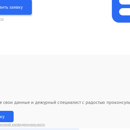
вить заявку
сти
ьте свои данные и дежурный специалист с радостью проконсуль
вку
итикой конфиденциальности