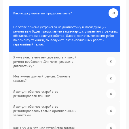
Какие документы вы предоставляете?
На этапе приема устройства на диагностику и последующий
ремонт вам будет предоставлен заказ-наряд с указанием страховых
обязательств на ваше устройство. Далее, после выполнения работ
по ремонту техники, вы получите акт выполненных работ и
гарантийный талон.
Я уже знаю в чем неисправность и какой
ремонт необходим. Для чего проводить
диагностику?
Мне нужен срочный ремонт. Сможете
сделать?
Я хочу, чтобы мое устройство
ремонтировали при мне.
Я хочу, чтобы мое устройство
ремонтировалось только оригинальными
запчастями.
Как я узнаю, что мое устройство готово?