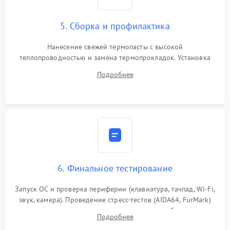
5. Сборка и профилактика
Нанесение свежей термопасты с высокой
теплопроводностью и замена термопрокладок. Установка
системы охлаждения, подключение всех внутренних
Подробнее
шлейфов, модулей памяти и накопителей. Предварительная
сборка корпуса.
6. Финальное тестирование
Запуск ОС и проверка периферии (клавиатура, тачпад, Wi-Fi,
звук, камера). Проведение стресс-тестов (AIDA64, FurMark)
для контроля температурного режима и стабильности
Подробнее
системы под пиковой нагрузкой.