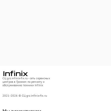
СЦ grz.infinix-fix.ru - сеть сервисных
центров в Грозном по ремонту и
обслуживанию техники Infinix
2021-2026 © СЦ grz.infinix-fix.ru