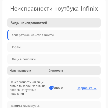
Неисправности ноутбука Infinix
Виды неисправностей
Аппаратные неисправности
Порты
Общие поломки
Неисправности
Стоимость
Устройства
Неисправность матрицы:
Программные ошибки
битые пиксели, мерцание,
5000 ₽
Подробнее →
полосы, отсутствие
подсветки
Электрические и системные сбои
Поломка клавиатуры:
Интерфейсные проблемы