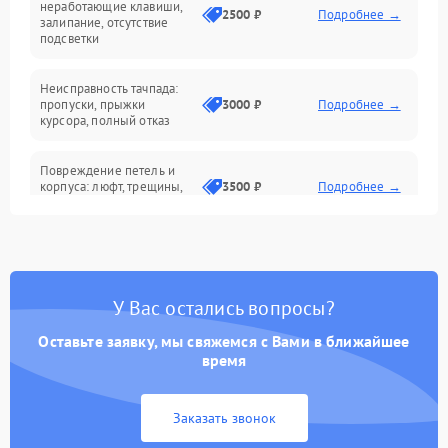
неработающие клавиши,
2500 ₽
Подробнее →
залипание, отсутствие
подсветки
Батарея
Неисправность тачпада:
Сеть и интернет
пропуски, прыжки
3000 ₽
Подробнее →
курсора, полный отказ
Система охлаждения
Повреждение петель и
корпуса: люфт, трещины,
3500 ₽
Подробнее →
деформация
Проблемы аккумулятора:
быстрая разрядка,
2500 ₽
Подробнее →
невозможность зарядки,
вздутие
У Вас остались вопросы?
Оставьте заявку, мы свяжемся с Вами в ближайшее
Неисправность зарядного
время
устройства или разъёма
2000 ₽
Подробнее →
питания
Заказать звонок
Перегрев из‑за пыли,