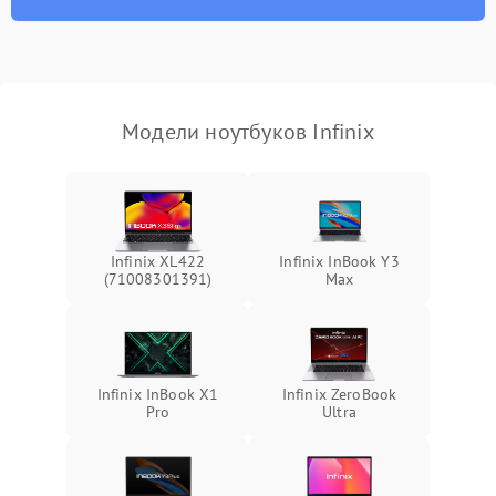
износа термопасты или
2500 ₽
Подробнее →
неисправности кулера
Выход из строя SSD или
HDD: медленная загрузка,
3000 ₽
Подробнее →
ошибки чтения,
пропадание диска
Модели ноутбуков Infinix
Неисправность
оперативной памяти:
2000 ₽
Подробнее →
вылеты приложений,
синие экраны
Infinix XL422
Infinix InBook Y3
(71008301391)
Max
Проблемы Wi‑Fi или
2500 ₽
Подробнее →
Bluetooth модулей
Infinix InBook X1
Infinix ZeroBook
Pro
Ultra