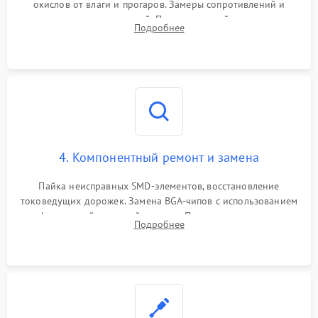
окислов от влаги и прогаров. Замеры сопротивлений и
дежурных напряжений. Проверка цепей питания,
Подробнее
мультиконтроллера, процессора и видеочипа.
4. Компонентный ремонт и замена
Пайка неисправных SMD-элементов, восстановление
токоведущих дорожек. Замена BGA-чипов с использованием
инфракрасной паяльной станции. Прошивка микросхемы
Подробнее
BIOS или замена поврежденных портов USB