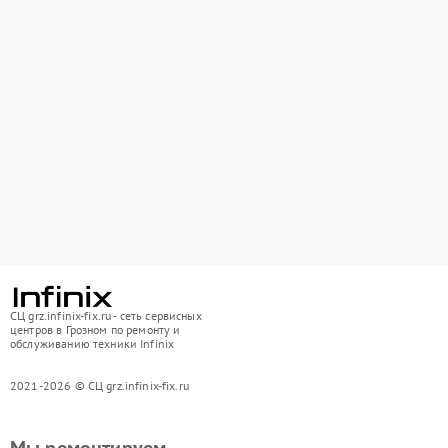
СЦ grz.infinix-fix.ru - сеть сервисных
центров в Грозном по ремонту и
обслуживанию техники Infinix
2021-2026 © СЦ grz.infinix-fix.ru