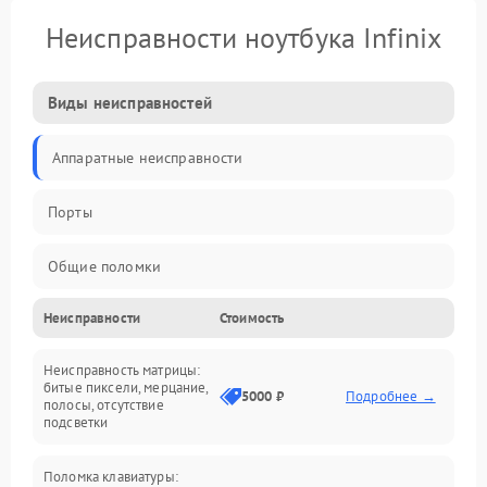
Неисправности ноутбука Infinix
Виды неисправностей
Аппаратные неисправности
Порты
Общие поломки
Неисправности
Стоимость
Устройства
Неисправность матрицы:
Программные ошибки
битые пиксели, мерцание,
5000 ₽
Подробнее →
полосы, отсутствие
подсветки
Электрические и системные сбои
Поломка клавиатуры:
Интерфейсные проблемы