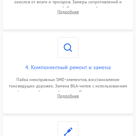
окислов от влаги и прогаров. Замеры сопротивлений и
дежурных напряжений. Проверка цепей питания,
Подробнее
мультиконтроллера, процессора и видеочипа.
4. Компонентный ремонт и замена
Пайка неисправных SMD-элементов, восстановление
токоведущих дорожек. Замена BGA-чипов с использованием
инфракрасной паяльной станции. Прошивка микросхемы
Подробнее
BIOS или замена поврежденных портов USB