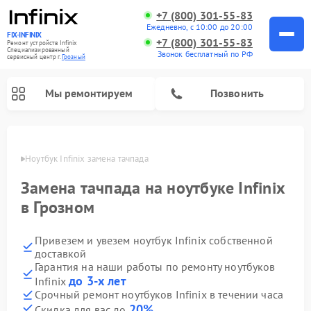
+7 (800) 301-55-83
Ежедневно, с 10:00 до 20:00
FIX-INFINIX
+7 (800) 301-55-83
Ремонт устройств Infinix
Специализированный
Звонок бесплатный по РФ
cервисный центр г.
Грозный
Мы ремонтируем
Позвонить
розном
Ноутбук Infinix замена тачпада
Замена тачпада на ноутбуке Infinix
в Грозном
Привезем и увезем ноутбук Infinix собственной
доставкой
Гарантия на наши работы по ремонту ноутбуков
до 3-х лет
Infinix
Срочный ремонт ноутбуков Infinix в течении часа
20%
Скидка для вас до