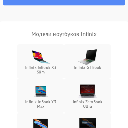
износа термопасты или
2500 ₽
Подробнее →
неисправности кулера
Выход из строя SSD или
HDD: медленная загрузка,
3000 ₽
Подробнее →
ошибки чтения,
пропадание диска
Модели ноутбуков Infinix
Неисправность
оперативной памяти:
2000 ₽
Подробнее →
вылеты приложений,
синие экраны
Infinix InBook X3
Infinix GT Book
Slim
Проблемы Wi‑Fi или
2500 ₽
Подробнее →
Bluetooth модулей
Infinix InBook Y3
Infinix ZeroBook
Max
Ultra