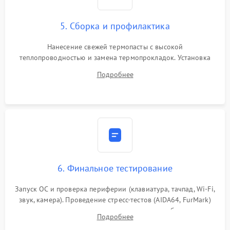
5. Сборка и профилактика
Нанесение свежей термопасты с высокой
теплопроводностью и замена термопрокладок. Установка
системы охлаждения, подключение всех внутренних
Подробнее
шлейфов, модулей памяти и накопителей. Предварительная
сборка корпуса.
6. Финальное тестирование
Запуск ОС и проверка периферии (клавиатура, тачпад, Wi-Fi,
звук, камера). Проведение стресс-тестов (AIDA64, FurMark)
для контроля температурного режима и стабильности
Подробнее
системы под пиковой нагрузкой.