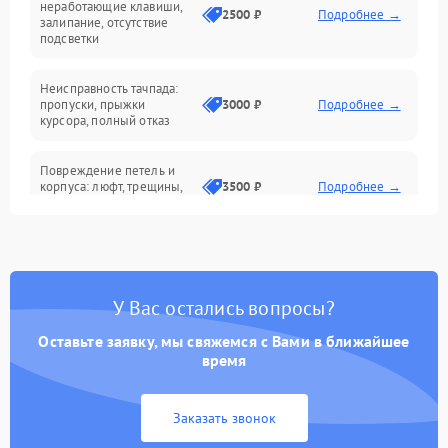
неработающие клавиши,
2500 ₽
Подробнее →
залипание, отсутствие
подсветки
Батарея
Неисправность тачпада:
Сеть и интернет
пропуски, прыжки
3000 ₽
Подробнее →
курсора, полный отказ
Система охлаждения
Повреждение петель и
корпуса: люфт, трещины,
3500 ₽
Подробнее →
деформация
Проблемы аккумулятора:
быстрая разрядка,
2500 ₽
Подробнее →
невозможность зарядки,
вздутие
У Вас остались вопросы?
Оставьте заявку, мы свяжемся с Вами в ближайшее
Неисправность зарядного
время
устройства или разъёма
2000 ₽
Подробнее →
питания
Заказать звонок
Перегрев из‑за пыли,