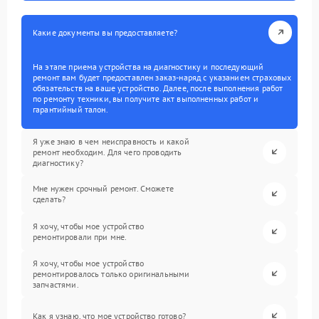
Какие документы вы предоставляете?
На этапе приема устройства на диагностику и последующий
ремонт вам будет предоставлен заказ-наряд с указанием страховых
обязательств на ваше устройство. Далее, после выполнения работ
по ремонту техники, вы получите акт выполненных работ и
гарантийный талон.
Я уже знаю в чем неисправность и какой
ремонт необходим. Для чего проводить
диагностику?
Мне нужен срочный ремонт. Сможете
сделать?
Я хочу, чтобы мое устройство
ремонтировали при мне.
Я хочу, чтобы мое устройство
ремонтировалось только оригинальными
запчастями.
Как я узнаю, что мое устройство готово?