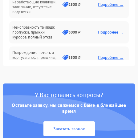
неработающие клавиши,
2500 ₽
Подробнее →
залипание, отсутствие
подсветки
Батарея
Неисправность тачпада:
Сеть и интернет
пропуски, прыжки
3000 ₽
Подробнее →
курсора, полный отказ
Система охлаждения
Повреждение петель и
корпуса: люфт, трещины,
3500 ₽
Подробнее →
деформация
Проблемы аккумулятора:
быстрая разрядка,
2500 ₽
Подробнее →
невозможность зарядки,
вздутие
У Вас остались вопросы?
Оставьте заявку, мы свяжемся с Вами в ближайшее
Неисправность зарядного
время
устройства или разъёма
2000 ₽
Подробнее →
питания
Заказать звонок
Перегрев из‑за пыли,