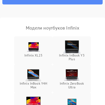
износа термопасты или
2500 ₽
Подробнее →
неисправности кулера
Выход из строя SSD или
HDD: медленная загрузка,
3000 ₽
Подробнее →
ошибки чтения,
пропадание диска
Модели ноутбуков Infinix
Неисправность
оперативной памяти:
2000 ₽
Подробнее →
вылеты приложений,
синие экраны
Infinix XL23
Infinix InBook Y3
Plus
Проблемы Wi‑Fi или
2500 ₽
Подробнее →
Bluetooth модулей
Infinix InBook Y4H
Infinix ZeroBook
Max
Ultra