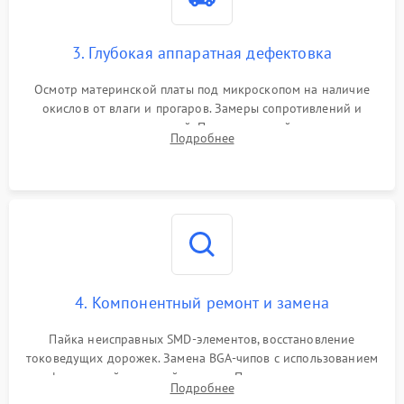
3. Глубокая аппаратная дефектовка
Осмотр материнской платы под микроскопом на наличие
окислов от влаги и прогаров. Замеры сопротивлений и
дежурных напряжений. Проверка цепей питания,
Подробнее
мультиконтроллера, процессора и видеочипа.
4. Компонентный ремонт и замена
Пайка неисправных SMD-элементов, восстановление
токоведущих дорожек. Замена BGA-чипов с использованием
инфракрасной паяльной станции. Прошивка микросхемы
Подробнее
BIOS или замена поврежденных портов USB