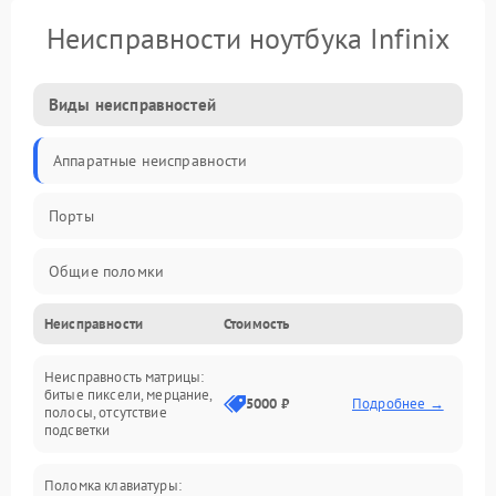
Неисправности ноутбука Infinix
Виды неисправностей
Аппаратные неисправности
Порты
Общие поломки
Неисправности
Стоимость
Устройства
Неисправность матрицы:
Программные ошибки
битые пиксели, мерцание,
5000 ₽
Подробнее →
полосы, отсутствие
подсветки
Электрические и системные сбои
Поломка клавиатуры:
Интерфейсные проблемы