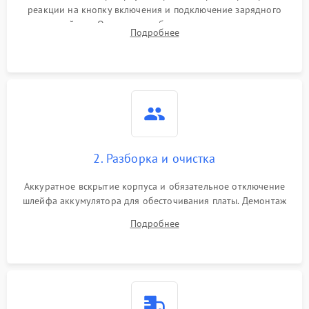
реакции на кнопку включения и подключение зарядного
устройства. Оценка потребления тока с помощью
Подробнее
лабораторного блока питания для локализации проблемы.
2. Разборка и очистка
Аккуратное вскрытие корпуса и обязательное отключение
шлейфа аккумулятора для обесточивания платы. Демонтаж
системы охлаждения, очистка кулера от пыли и удаление
Подробнее
высохшей термопасты с кристаллов чипов.