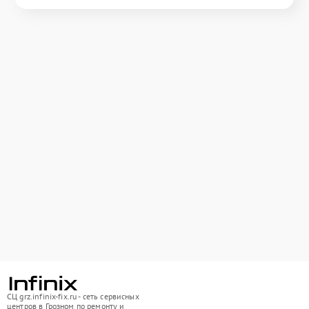
СЦ grz.infinix-fix.ru - сеть сервисных
центров в Грозном по ремонту и