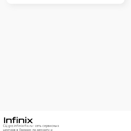
СЦ grz.infinix-fix.ru - сеть сервисных
центров в Грозном по ремонту и