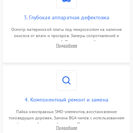
3. Глубокая аппаратная дефектовка
Осмотр материнской платы под микроскопом на наличие
окислов от влаги и прогаров. Замеры сопротивлений и
дежурных напряжений. Проверка цепей питания,
Подробнее
мультиконтроллера, процессора и видеочипа.
4. Компонентный ремонт и замена
Пайка неисправных SMD-элементов, восстановление
токоведущих дорожек. Замена BGA-чипов с использованием
инфракрасной паяльной станции. Прошивка микросхемы
Подробнее
BIOS или замена поврежденных портов USB