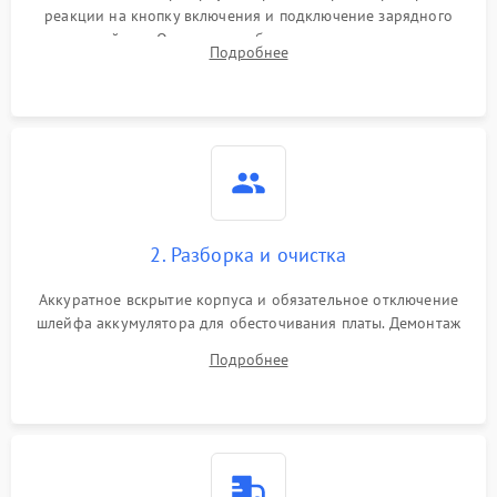
реакции на кнопку включения и подключение зарядного
устройства. Оценка потребления тока с помощью
Подробнее
лабораторного блока питания для локализации проблемы.
2. Разборка и очистка
Аккуратное вскрытие корпуса и обязательное отключение
шлейфа аккумулятора для обесточивания платы. Демонтаж
системы охлаждения, очистка кулера от пыли и удаление
Подробнее
высохшей термопасты с кристаллов чипов.