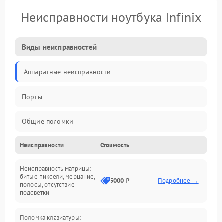
Неисправности ноутбука Infinix
Виды неисправностей
Аппаратные неисправности
Порты
Общие поломки
Неисправности
Стоимость
Устройства
Неисправность матрицы:
Программные ошибки
битые пиксели, мерцание,
5000 ₽
Подробнее →
полосы, отсутствие
подсветки
Электрические и системные сбои
Поломка клавиатуры:
Интерфейсные проблемы