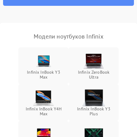
износа термопасты или
2500 ₽
Подробнее →
неисправности кулера
Выход из строя SSD или
HDD: медленная загрузка,
3000 ₽
Подробнее →
ошибки чтения,
пропадание диска
Модели ноутбуков Infinix
Неисправность
оперативной памяти:
2000 ₽
Подробнее →
вылеты приложений,
синие экраны
Infinix InBook Y3
Infinix ZeroBook
Max
Ultra
Проблемы Wi‑Fi или
2500 ₽
Подробнее →
Bluetooth модулей
Infinix InBook Y4H
Infinix InBook Y3
Max
Plus