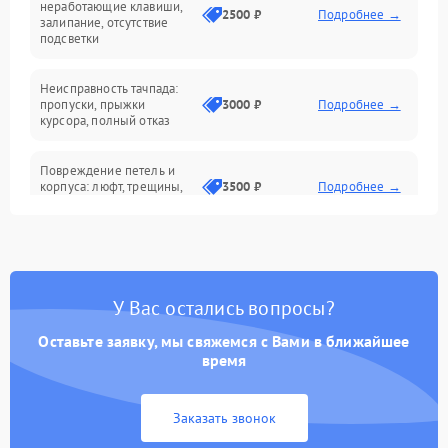
неработающие клавиши,
2500 ₽
Подробнее →
залипание, отсутствие
подсветки
Батарея
Неисправность тачпада:
Сеть и интернет
пропуски, прыжки
3000 ₽
Подробнее →
курсора, полный отказ
Система охлаждения
Повреждение петель и
корпуса: люфт, трещины,
3500 ₽
Подробнее →
деформация
Проблемы аккумулятора:
быстрая разрядка,
2500 ₽
Подробнее →
невозможность зарядки,
вздутие
У Вас остались вопросы?
Оставьте заявку, мы свяжемся с Вами в ближайшее
Неисправность зарядного
время
устройства или разъёма
2000 ₽
Подробнее →
питания
Заказать звонок
Перегрев из‑за пыли,