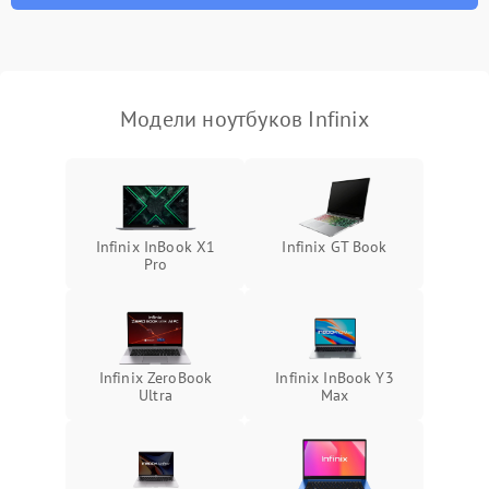
неисправности кулера
Выход из строя SSD или
HDD: медленная загрузка,
3000 ₽
Подробнее →
ошибки чтения,
пропадание диска
Модели ноутбуков Infinix
Неисправность
оперативной памяти:
2000 ₽
Подробнее →
вылеты приложений,
синие экраны
Infinix InBook X1
Infinix GT Book
Pro
Проблемы Wi‑Fi или
2500 ₽
Подробнее →
Bluetooth модулей
Infinix ZeroBook
Infinix InBook Y3
Ultra
Max