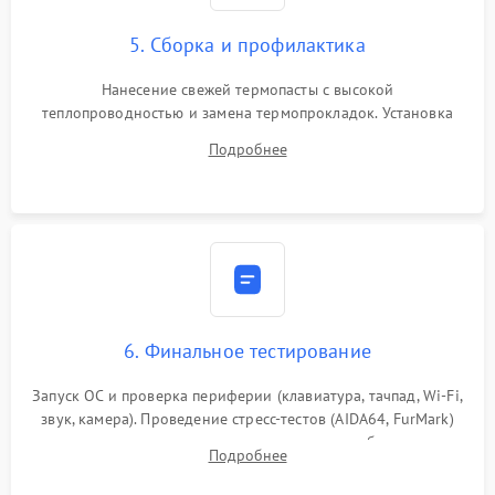
5. Сборка и профилактика
Нанесение свежей термопасты с высокой
теплопроводностью и замена термопрокладок. Установка
системы охлаждения, подключение всех внутренних
Подробнее
шлейфов, модулей памяти и накопителей. Предварительная
сборка корпуса.
6. Финальное тестирование
Запуск ОС и проверка периферии (клавиатура, тачпад, Wi-Fi,
звук, камера). Проведение стресс-тестов (AIDA64, FurMark)
для контроля температурного режима и стабильности
Подробнее
системы под пиковой нагрузкой.