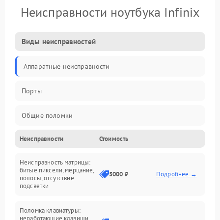
Неисправности ноутбука Infinix
Виды неисправностей
Аппаратные неисправности
Порты
Общие поломки
Неисправности
Стоимость
Устройства
Неисправность матрицы:
Программные ошибки
битые пиксели, мерцание,
5000 ₽
Подробнее →
полосы, отсутствие
подсветки
Электрические и системные сбои
Поломка клавиатуры:
Интерфейсные проблемы
неработающие клавиши,