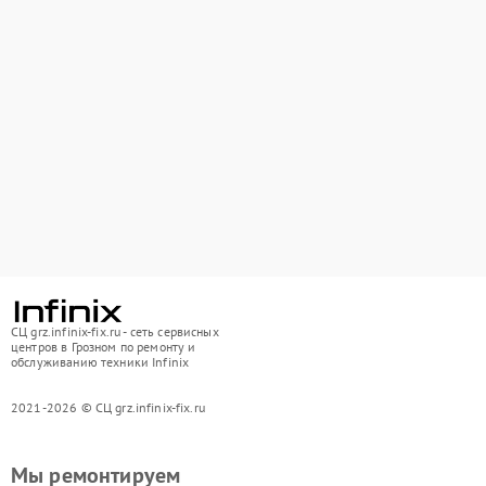
СЦ grz.infinix-fix.ru - сеть сервисных
центров в Грозном по ремонту и
обслуживанию техники Infinix
2021-2026 © СЦ grz.infinix-fix.ru
Мы ремонтируем