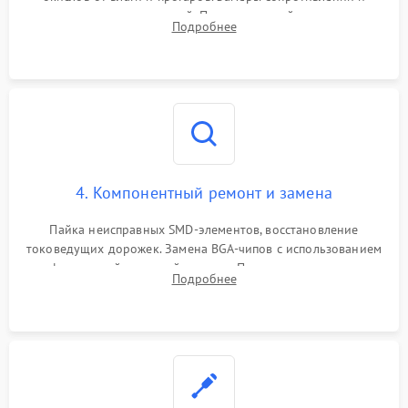
дежурных напряжений. Проверка цепей питания,
Подробнее
мультиконтроллера, процессора и видеочипа.
4. Компонентный ремонт и замена
Пайка неисправных SMD-элементов, восстановление
токоведущих дорожек. Замена BGA-чипов с использованием
инфракрасной паяльной станции. Прошивка микросхемы
Подробнее
BIOS или замена поврежденных портов USB