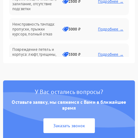
2500 ₽
Подробнее →
залипание, отсутствие
подсветки
Батарея
Неисправность тачпада:
Сеть и интернет
пропуски, прыжки
3000 ₽
Подробнее →
курсора, полный отказ
Система охлаждения
Повреждение петель и
корпуса: люфт, трещины,
3500 ₽
Подробнее →
деформация
Проблемы аккумулятора:
быстрая разрядка,
2500 ₽
Подробнее →
невозможность зарядки,
вздутие
У Вас остались вопросы?
Оставьте заявку, мы свяжемся с Вами в ближайшее
Неисправность зарядного
время
устройства или разъёма
2000 ₽
Подробнее →
питания
Заказать звонок
Перегрев из‑за пыли,
износа термопасты или
2500 ₽
Подробнее →