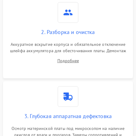
2. Разборка и очистка
Аккуратное вскрытие корпуса и обязательное отключение
шлейфа аккумулятора для обесточивания платы. Демонтаж
системы охлаждения, очистка кулера от пыли и удаление
Подробнее
высохшей термопасты с кристаллов чипов.
3. Глубокая аппаратная дефектовка
Осмотр материнской платы под микроскопом на наличие
окислов от влаги и прогаров. Замеры сопротивлений и