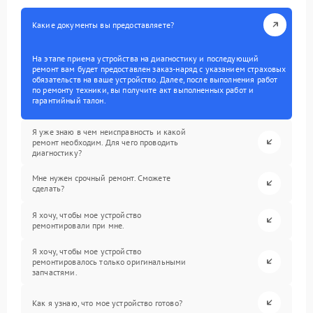
Какие документы вы предоставляете?
На этапе приема устройства на диагностику и последующий
ремонт вам будет предоставлен заказ-наряд с указанием страховых
обязательств на ваше устройство. Далее, после выполнения работ
по ремонту техники, вы получите акт выполненных работ и
гарантийный талон.
Я уже знаю в чем неисправность и какой
ремонт необходим. Для чего проводить
диагностику?
Мне нужен срочный ремонт. Сможете
сделать?
Я хочу, чтобы мое устройство
ремонтировали при мне.
Я хочу, чтобы мое устройство
ремонтировалось только оригинальными
запчастями.
Как я узнаю, что мое устройство готово?