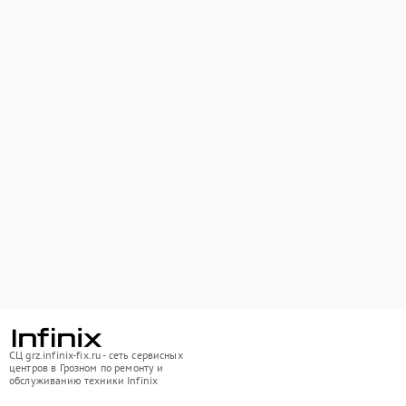
СЦ grz.infinix-fix.ru - сеть сервисных
центров в Грозном по ремонту и
обслуживанию техники Infinix