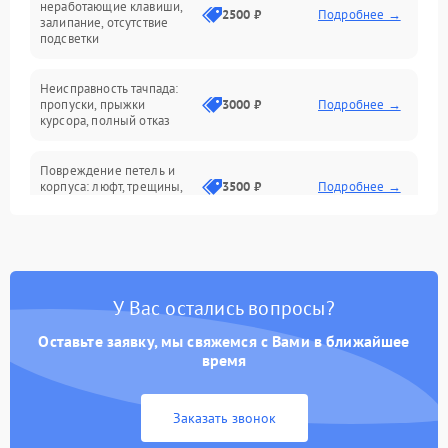
неработающие клавиши,
2500 ₽
Подробнее →
залипание, отсутствие
подсветки
Батарея
Неисправность тачпада:
Сеть и интернет
пропуски, прыжки
3000 ₽
Подробнее →
курсора, полный отказ
Система охлаждения
Повреждение петель и
корпуса: люфт, трещины,
3500 ₽
Подробнее →
деформация
Проблемы аккумулятора:
быстрая разрядка,
2500 ₽
Подробнее →
невозможность зарядки,
вздутие
У Вас остались вопросы?
Оставьте заявку, мы свяжемся с Вами в ближайшее
Неисправность зарядного
время
устройства или разъёма
2000 ₽
Подробнее →
питания
Заказать звонок
Перегрев из‑за пыли,