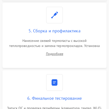
5. Сборка и профилактика
Нанесение свежей термопасты с высокой
теплопроводностью и замена термопрокладок. Установка
системы охлаждения, подключение всех внутренних
Подробнее
шлейфов, модулей памяти и накопителей. Предварительная
сборка корпуса.
6. Финальное тестирование
Запуск ОС и проверка периферии (клавиатура, тачпад, Wi-Fi,