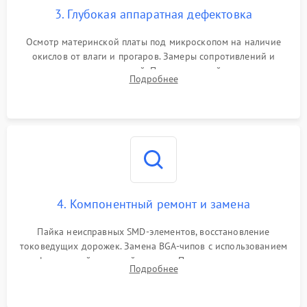
3. Глубокая аппаратная дефектовка
Осмотр материнской платы под микроскопом на наличие
окислов от влаги и прогаров. Замеры сопротивлений и
дежурных напряжений. Проверка цепей питания,
Подробнее
мультиконтроллера, процессора и видеочипа.
4. Компонентный ремонт и замена
Пайка неисправных SMD-элементов, восстановление
токоведущих дорожек. Замена BGA-чипов с использованием
инфракрасной паяльной станции. Прошивка микросхемы
Подробнее
BIOS или замена поврежденных портов USB