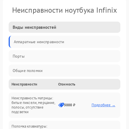
Неисправности ноутбука Infinix
Виды неисправностей
Аппаратные неисправности
Порты
Общие поломки
Неисправности
Стоимость
Устройства
Неисправность матрицы:
Программные ошибки
битые пиксели, мерцание,
5000 ₽
Подробнее →
полосы, отсутствие
подсветки
Электрические и системные сбои
Поломка клавиатуры:
Интерфейсные проблемы