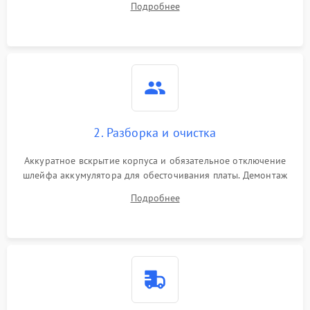
Подробнее
лабораторного блока питания для локализации проблемы.
2. Разборка и очистка
Аккуратное вскрытие корпуса и обязательное отключение
шлейфа аккумулятора для обесточивания платы. Демонтаж
системы охлаждения, очистка кулера от пыли и удаление
Подробнее
высохшей термопасты с кристаллов чипов.