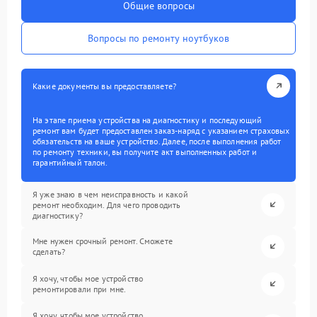
Общие вопросы
Вопросы по ремонту ноутбуков
Какие документы вы предоставляете?
На этапе приема устройства на диагностику и последующий
ремонт вам будет предоставлен заказ-наряд с указанием страховых
обязательств на ваше устройство. Далее, после выполнения работ
по ремонту техники, вы получите акт выполненных работ и
гарантийный талон.
Я уже знаю в чем неисправность и какой
ремонт необходим. Для чего проводить
диагностику?
Мне нужен срочный ремонт. Сможете
сделать?
Я хочу, чтобы мое устройство
ремонтировали при мне.
Я хочу, чтобы мое устройство