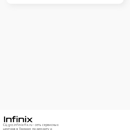
СЦ grz.infinix-fix.ru - сеть сервисных
центров в Грозном по ремонту и