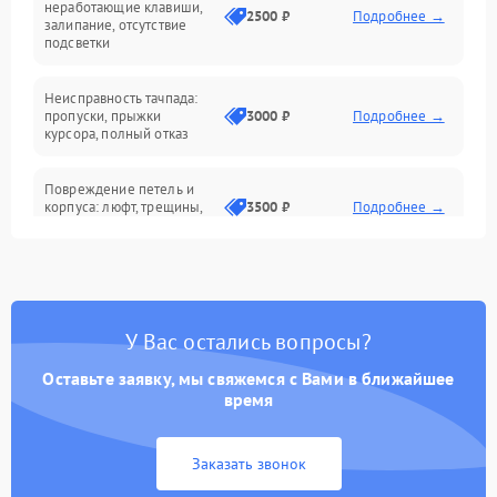
неработающие клавиши,
2500 ₽
Подробнее →
залипание, отсутствие
подсветки
Батарея
Неисправность тачпада:
Сеть и интернет
пропуски, прыжки
3000 ₽
Подробнее →
курсора, полный отказ
Система охлаждения
Повреждение петель и
корпуса: люфт, трещины,
3500 ₽
Подробнее →
деформация
Проблемы аккумулятора:
быстрая разрядка,
2500 ₽
Подробнее →
невозможность зарядки,
вздутие
У Вас остались вопросы?
Оставьте заявку, мы свяжемся с Вами в ближайшее
Неисправность зарядного
время
устройства или разъёма
2000 ₽
Подробнее →
питания
Заказать звонок
Перегрев из‑за пыли,