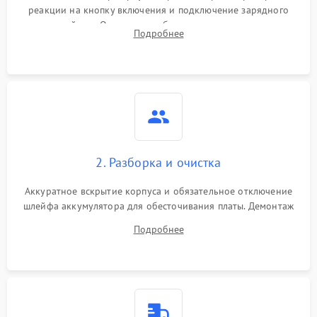
реакции на кнопку включения и подключение зарядного
устройства. Оценка потребления тока с помощью
Подробнее
лабораторного блока питания для локализации проблемы.
2. Разборка и очистка
Аккуратное вскрытие корпуса и обязательное отключение
шлейфа аккумулятора для обесточивания платы. Демонтаж
системы охлаждения, очистка кулера от пыли и удаление
Подробнее
высохшей термопасты с кристаллов чипов.