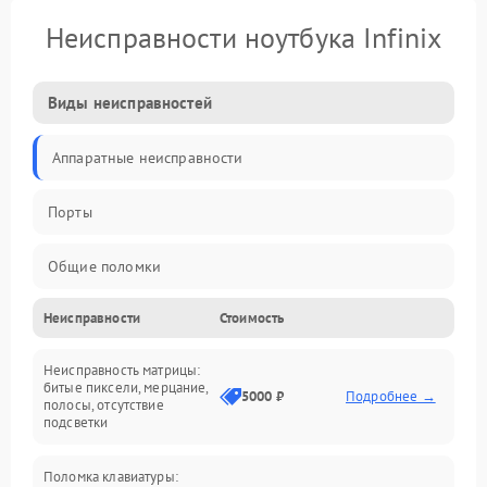
Неисправности ноутбука Infinix
Виды неисправностей
Аппаратные неисправности
Порты
Общие поломки
Неисправности
Стоимость
Устройства
Неисправность матрицы:
Программные ошибки
битые пиксели, мерцание,
5000 ₽
Подробнее →
полосы, отсутствие
подсветки
Электрические и системные сбои
Поломка клавиатуры:
Интерфейсные проблемы