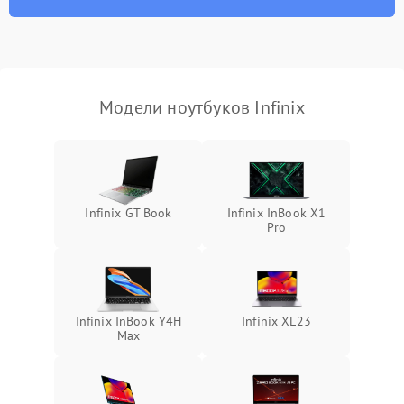
износа термопасты или
2500 ₽
Подробнее →
неисправности кулера
Выход из строя SSD или
HDD: медленная загрузка,
3000 ₽
Подробнее →
ошибки чтения,
пропадание диска
Модели ноутбуков Infinix
Неисправность
оперативной памяти:
2000 ₽
Подробнее →
вылеты приложений,
синие экраны
Infinix GT Book
Infinix InBook X1
Pro
Проблемы Wi‑Fi или
2500 ₽
Подробнее →
Bluetooth модулей
Infinix InBook Y4H
Infinix XL23
Max