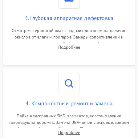
3. Глубокая аппаратная дефектовка
Осмотр материнской платы под микроскопом на наличие
окислов от влаги и прогаров. Замеры сопротивлений и
дежурных напряжений. Проверка цепей питания,
Подробнее
мультиконтроллера, процессора и видеочипа.
4. Компонентный ремонт и замена
Пайка неисправных SMD-элементов, восстановление
токоведущих дорожек. Замена BGA-чипов с использованием
инфракрасной паяльной станции. Прошивка микросхемы
Подробнее
BIOS или замена поврежденных портов USB