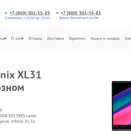
+7 (800) 301-55-83
+7 (800) 301-55-83
Ежедневно, с 10:00 до 20:00
Звонок бесплатный по РФ
ны
О нас
Отзывы
Доставка
Гарантии
Акции и скидки
Зая
inix XL31
озном
е
71008301380) сами
ков Infinix XL31