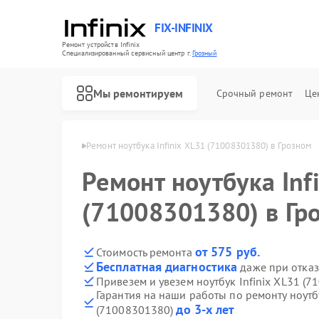
FIX-INFINIX
Ремонт устройств Infinix
Специализированный cервисный центр г.
Грозный
Мы ремонтируем
Срочный ремонт
Це
ов Infinix в Грозном
Ремонт ноутбука Infinix XL31 (71008301380) в Грозном
Ремонт ноутбука Inf
(71008301380) в Гр
от 575 руб.
Стоимость ремонта
Бесплатная диагностика
даже при отказ
Привезем и увезем ноутбук Infinix XL31 (
Гарантия на наши работы по ремонту ноутбу
до 3-х лет
(71008301380)