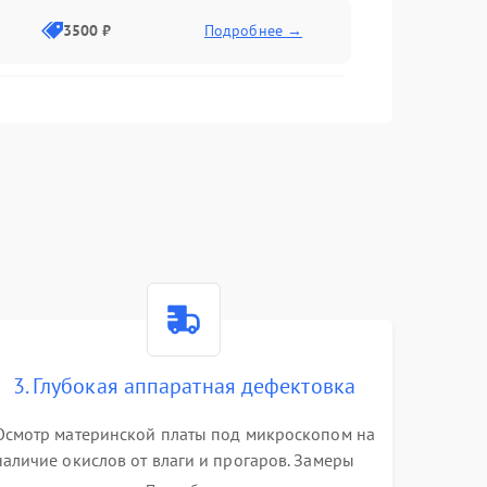
3500 ₽
Подробнее →
2500 ₽
Подробнее →
2000 ₽
Подробнее →
2500 ₽
Подробнее →
3. Глубокая аппаратная дефектовка
3000 ₽
Подробнее →
Осмотр материнской платы под микроскопом на
наличие окислов от влаги и прогаров. Замеры
2000 ₽
Подробнее →
сопротивлений и дежурных напряжений.