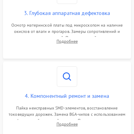
3. Глубокая аппаратная дефектовка
Осмотр материнской платы под микроскопом на наличие
окислов от влаги и прогаров. Замеры сопротивлений и
дежурных напряжений. Проверка цепей питания,
Подробнее
мультиконтроллера, процессора и видеочипа.
4. Компонентный ремонт и замена
Пайка неисправных SMD-элементов, восстановление
токоведущих дорожек. Замена BGA-чипов с использованием
инфракрасной паяльной станции. Прошивка микросхемы
Подробнее
BIOS или замена поврежденных портов USB