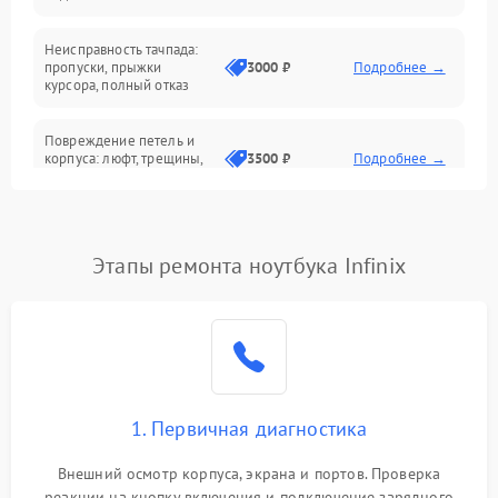
Батарея
Неисправность тачпада:
Сеть и интернет
пропуски, прыжки
3000 ₽
Подробнее →
курсора, полный отказ
Система охлаждения
Повреждение петель и
корпуса: люфт, трещины,
3500 ₽
Подробнее →
деформация
Проблемы аккумулятора:
быстрая разрядка,
2500 ₽
Подробнее →
Этапы ремонта ноутбука Infinix
невозможность зарядки,
вздутие
Неисправность зарядного
устройства или разъёма
2000 ₽
Подробнее →
питания
1. Первичная диагностика
Перегрев из‑за пыли,
износа термопасты или
2500 ₽
Подробнее →
неисправности кулера
Внешний осмотр корпуса, экрана и портов. Проверка
реакции на кнопку включения и подключение зарядного