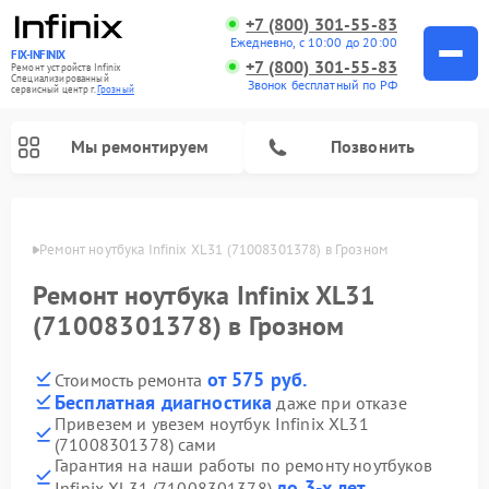
+7 (800) 301-55-83
Ежедневно, с 10:00 до 20:00
FIX-INFINIX
+7 (800) 301-55-83
Ремонт устройств Infinix
Специализированный
Звонок бесплатный по РФ
cервисный центр г.
Грозный
Мы ремонтируем
Позвонить
розном
Ремонт ноутбука Infinix XL31 (71008301378) в Грозном
Ремонт ноутбука Infinix XL31
(71008301378) в Грозном
от 575 руб.
Стоимость ремонта
Бесплатная диагностика
даже при отказе
Привезем и увезем ноутбук Infinix XL31
(71008301378) сами
Гарантия на наши работы по ремонту ноутбуков
до 3-х лет
Infinix XL31 (71008301378)