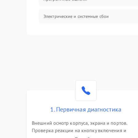
Электрические и системные сбои
Интерфейсные проблемы
Батарея
Сеть и интернет
Система охлаждения
1. Первичная диагностика
Внешний осмотр корпуса, экрана и портов.
Проверка реакции на кнопку включения и
подключение зарядного устройства. Оценка