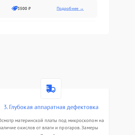
3500 ₽
Подробнее →
2500 ₽
Подробнее →
2000 ₽
Подробнее →
2500 ₽
Подробнее →
3. Глубокая аппаратная дефектовка
3000 ₽
Подробнее →
Осмотр материнской платы под микроскопом на
наличие окислов от влаги и прогаров. Замеры
2000 ₽
Подробнее →
сопротивлений и дежурных напряжений.