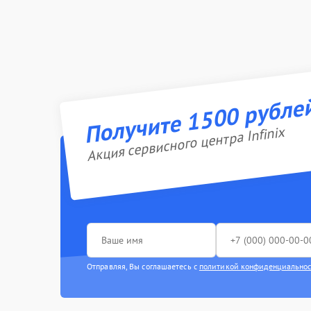
Получите 1500 рубле
Акция сервисного центра Infinix
Отправляя, Вы соглашаетесь с
политикой конфиденциально