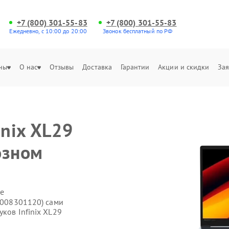
+7 (800) 301-55-83
+7 (800) 301-55-83
Ежедневно, с 10:00 до 20:00
Звонок бесплатный по РФ
ны
О нас
Отзывы
Доставка
Гарантии
Акции и скидки
Зая
inix XL29
озном
е
71008301120) сами
ков Infinix XL29