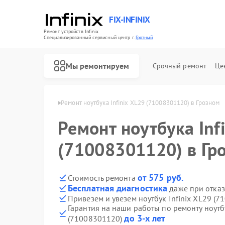
FIX-INFINIX
Ремонт устройств Infinix
Специализированный cервисный центр г.
Грозный
Мы ремонтируем
Срочный ремонт
Це
ов Infinix в Грозном
Ремонт ноутбука Infinix XL29 (71008301120) в Грозном
Ремонт ноутбука Inf
(71008301120) в Гр
от 575 руб.
Стоимость ремонта
Бесплатная диагностика
даже при отказ
Привезем и увезем ноутбук Infinix XL29 (
Гарантия на наши работы по ремонту ноутбу
до 3-х лет
(71008301120)