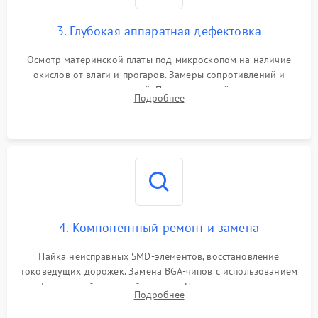
3. Глубокая аппаратная дефектовка
Осмотр материнской платы под микроскопом на наличие
окислов от влаги и прогаров. Замеры сопротивлений и
дежурных напряжений. Проверка цепей питания,
Подробнее
мультиконтроллера, процессора и видеочипа.
4. Компонентный ремонт и замена
Пайка неисправных SMD-элементов, восстановление
токоведущих дорожек. Замена BGA-чипов с использованием
инфракрасной паяльной станции. Прошивка микросхемы
Подробнее
BIOS или замена поврежденных портов USB