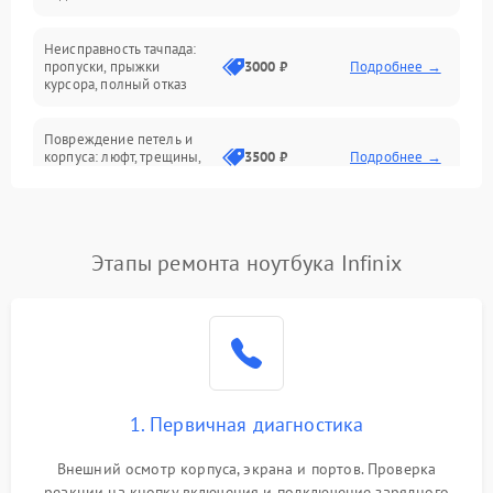
Батарея
Неисправность тачпада:
Сеть и интернет
пропуски, прыжки
3000 ₽
Подробнее →
курсора, полный отказ
Система охлаждения
Повреждение петель и
корпуса: люфт, трещины,
3500 ₽
Подробнее →
деформация
Проблемы аккумулятора:
быстрая разрядка,
2500 ₽
Подробнее →
Этапы ремонта ноутбука Infinix
невозможность зарядки,
вздутие
Неисправность зарядного
устройства или разъёма
2000 ₽
Подробнее →
питания
1. Первичная диагностика
Перегрев из‑за пыли,
износа термопасты или
2500 ₽
Подробнее →
неисправности кулера
Внешний осмотр корпуса, экрана и портов. Проверка
реакции на кнопку включения и подключение зарядного