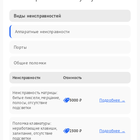
Виды неисправностей
Аппаратные неисправности
Порты
Общие поломки
Неисправности
Стоимость
Устройства
Неисправность матрицы:
Программные ошибки
битые пиксели, мерцание,
5000 ₽
Подробнее →
полосы, отсутствие
подсветки
Электрические и системные сбои
Поломка клавиатуры:
Интерфейсные проблемы
неработающие клавиши,
2500 ₽
Подробнее →
залипание, отсутствие
подсветки