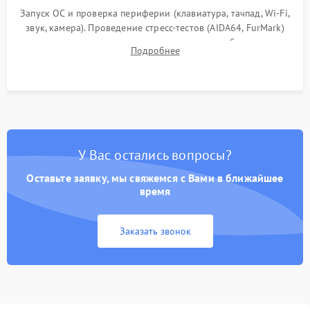
Запуск ОС и проверка периферии (клавиатура, тачпад, Wi-Fi,
звук, камера). Проведение стресс-тестов (AIDA64, FurMark)
для контроля температурного режима и стабильности
Подробнее
системы под пиковой нагрузкой.
У Вас остались вопросы?
Оставьте заявку, мы свяжемся с Вами в ближайшее
время
Заказать звонок