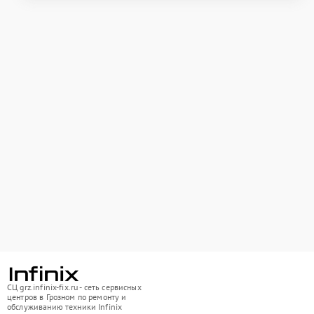
СЦ grz.infinix-fix.ru - сеть сервисных
центров в Грозном по ремонту и
обслуживанию техники Infinix