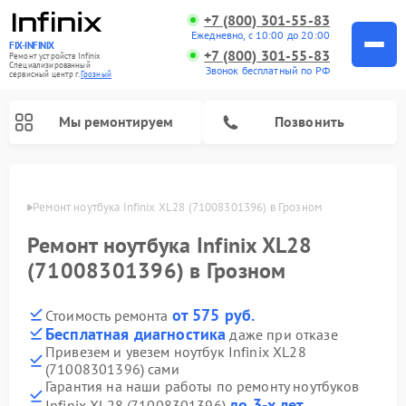
+7 (800) 301-55-83
Ежедневно, с 10:00 до 20:00
FIX-INFINIX
+7 (800) 301-55-83
Ремонт устройств Infinix
Специализированный
Звонок бесплатный по РФ
cервисный центр г.
Грозный
Мы ремонтируем
Позвонить
розном
Ремонт ноутбука Infinix XL28 (71008301396) в Грозном
Ремонт ноутбука Infinix XL28
(71008301396) в Грозном
от 575 руб.
Стоимость ремонта
Бесплатная диагностика
даже при отказе
Привезем и увезем ноутбук Infinix XL28
(71008301396) сами
Гарантия на наши работы по ремонту ноутбуков
до 3-х лет
Infinix XL28 (71008301396)