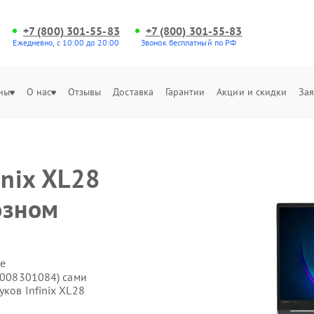
+7 (800) 301-55-83
+7 (800) 301-55-83
Ежедневно, с 10:00 до 20:00
Звонок бесплатный по РФ
ны
О нас
Отзывы
Доставка
Гарантии
Акции и скидки
Зая
inix XL28
озном
е
71008301084) сами
ков Infinix XL28