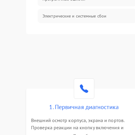
Электрические и системные сбои
Интерфейсные проблемы
Батарея
Сеть и интернет
Система охлаждения
1. Первичная диагностика
Внешний осмотр корпуса, экрана и портов.
Проверка реакции на кнопку включения и
подключение зарядного устройства. Оценка