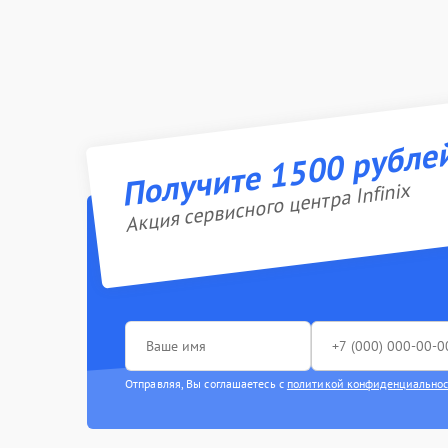
Получите 1500 рубле
Акция сервисного центра Infinix
Отправляя, Вы соглашаетесь с
политикой конфиденциально