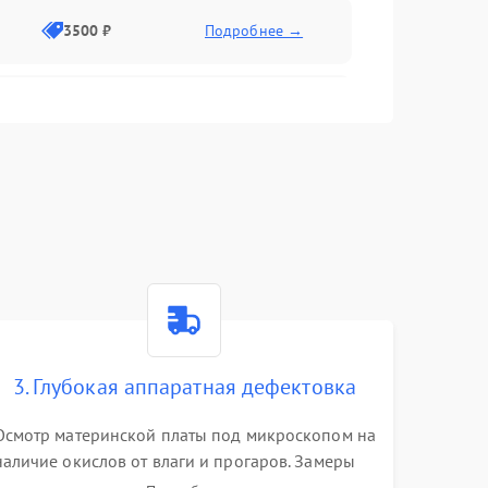
3500 ₽
Подробнее →
2500 ₽
Подробнее →
2000 ₽
Подробнее →
2500 ₽
Подробнее →
3. Глубокая аппаратная дефектовка
3000 ₽
Подробнее →
Осмотр материнской платы под микроскопом на
наличие окислов от влаги и прогаров. Замеры
2000 ₽
Подробнее →
сопротивлений и дежурных напряжений.