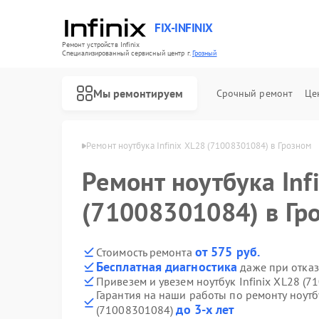
FIX-INFINIX
Ремонт устройств Infinix
Специализированный cервисный центр г.
Грозный
Мы ремонтируем
Срочный ремонт
Це
ов Infinix в Грозном
Ремонт ноутбука Infinix XL28 (71008301084) в Грозном
Ремонт ноутбука Inf
(71008301084) в Гр
от 575 руб.
Стоимость ремонта
Бесплатная диагностика
даже при отказ
Привезем и увезем ноутбук Infinix XL28 (
Гарантия на наши работы по ремонту ноутбу
до 3-х лет
(71008301084)