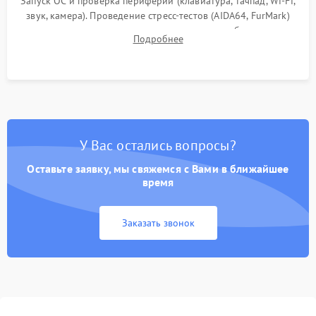
Запуск ОС и проверка периферии (клавиатура, тачпад, Wi-Fi,
звук, камера). Проведение стресс-тестов (AIDA64, FurMark)
для контроля температурного режима и стабильности
Подробнее
системы под пиковой нагрузкой.
У Вас остались вопросы?
Оставьте заявку, мы свяжемся с Вами в ближайшее
время
Заказать звонок