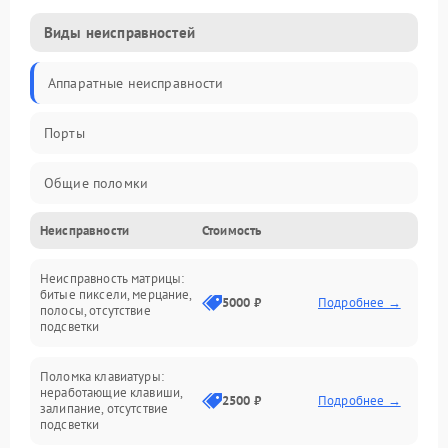
Виды неисправностей
Аппаратные неисправности
Порты
Общие поломки
Неисправности
Стоимость
Устройства
Неисправность матрицы:
Программные ошибки
битые пиксели, мерцание,
5000 ₽
Подробнее →
полосы, отсутствие
подсветки
Электрические и системные сбои
Поломка клавиатуры:
Интерфейсные проблемы
неработающие клавиши,
2500 ₽
Подробнее →
залипание, отсутствие
подсветки
Батарея