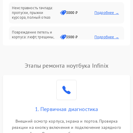
Неисправность тачпада:
Сеть и интернет
пропуски, прыжки
3000 ₽
Подробнее →
курсора, полный отказ
Система охлаждения
Повреждение петель и
корпуса: люфт, трещины,
3500 ₽
Подробнее →
деформация
Проблемы аккумулятора:
быстрая разрядка,
2500 ₽
Подробнее →
Этапы ремонта ноутбука Infinix
невозможность зарядки,
вздутие
Неисправность зарядного
устройства или разъёма
2000 ₽
Подробнее →
питания
1. Первичная диагностика
Перегрев из‑за пыли,
износа термопасты или
2500 ₽
Подробнее →
неисправности кулера
Внешний осмотр корпуса, экрана и портов. Проверка
реакции на кнопку включения и подключение зарядного