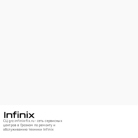
СЦ grz.infinix-fix.ru - сеть сервисных
центров в Грозном по ремонту и
обслуживанию техники Infinix