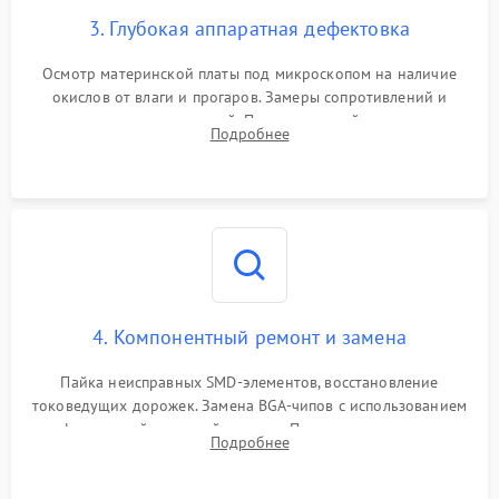
3. Глубокая аппаратная дефектовка
Осмотр материнской платы под микроскопом на наличие
окислов от влаги и прогаров. Замеры сопротивлений и
дежурных напряжений. Проверка цепей питания,
Подробнее
мультиконтроллера, процессора и видеочипа.
4. Компонентный ремонт и замена
Пайка неисправных SMD-элементов, восстановление
токоведущих дорожек. Замена BGA-чипов с использованием
инфракрасной паяльной станции. Прошивка микросхемы
Подробнее
BIOS или замена поврежденных портов USB