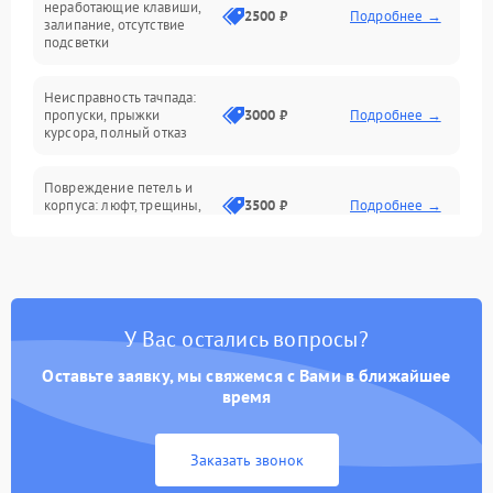
неработающие клавиши,
2500 ₽
Подробнее →
залипание, отсутствие
подсветки
Батарея
Неисправность тачпада:
Сеть и интернет
пропуски, прыжки
3000 ₽
Подробнее →
курсора, полный отказ
Система охлаждения
Повреждение петель и
корпуса: люфт, трещины,
3500 ₽
Подробнее →
деформация
Проблемы аккумулятора:
быстрая разрядка,
2500 ₽
Подробнее →
невозможность зарядки,
вздутие
У Вас остались вопросы?
Оставьте заявку, мы свяжемся с Вами в ближайшее
Неисправность зарядного
время
устройства или разъёма
2000 ₽
Подробнее →
питания
Заказать звонок
Перегрев из‑за пыли,