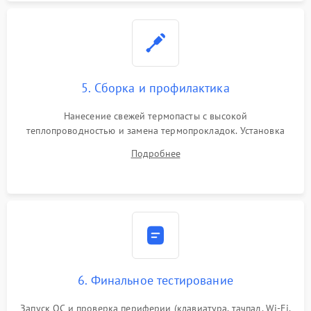
5. Сборка и профилактика
Нанесение свежей термопасты с высокой
теплопроводностью и замена термопрокладок. Установка
системы охлаждения, подключение всех внутренних
Подробнее
шлейфов, модулей памяти и накопителей. Предварительная
сборка корпуса.
6. Финальное тестирование
Запуск ОС и проверка периферии (клавиатура, тачпад, Wi-Fi,