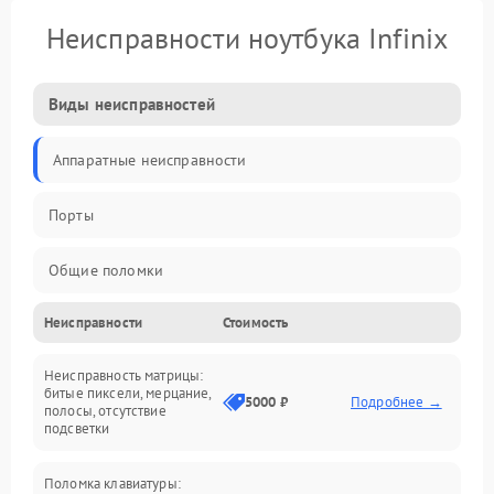
Неисправности ноутбука Infinix
Виды неисправностей
Аппаратные неисправности
Порты
Общие поломки
Неисправности
Стоимость
Устройства
Неисправность матрицы:
Программные ошибки
битые пиксели, мерцание,
5000 ₽
Подробнее →
полосы, отсутствие
подсветки
Электрические и системные сбои
Поломка клавиатуры:
Интерфейсные проблемы