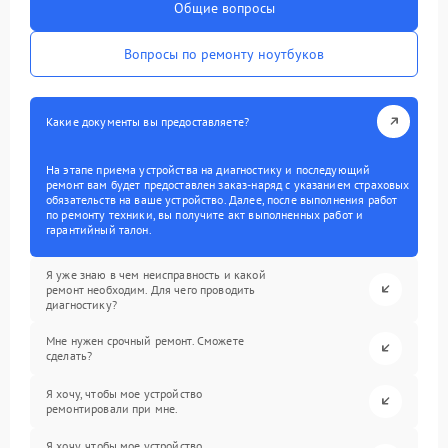
Общие вопросы
Вопросы по ремонту ноутбуков
Какие документы вы предоставляете?
На этапе приема устройства на диагностику и последующий
ремонт вам будет предоставлен заказ-наряд с указанием страховых
обязательств на ваше устройство. Далее, после выполнения работ
по ремонту техники, вы получите акт выполненных работ и
гарантийный талон.
Я уже знаю в чем неисправность и какой
ремонт необходим. Для чего проводить
диагностику?
Мне нужен срочный ремонт. Сможете
сделать?
Я хочу, чтобы мое устройство
ремонтировали при мне.
Я хочу, чтобы мое устройство