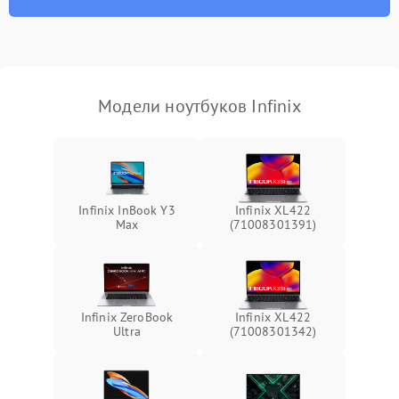
износа термопасты или
2500 ₽
Подробнее →
неисправности кулера
Выход из строя SSD или
HDD: медленная загрузка,
3000 ₽
Подробнее →
ошибки чтения,
пропадание диска
Модели ноутбуков Infinix
Неисправность
оперативной памяти:
2000 ₽
Подробнее →
вылеты приложений,
синие экраны
Infinix InBook Y3
Infinix XL422
Max
(71008301391)
Проблемы Wi‑Fi или
2500 ₽
Подробнее →
Bluetooth модулей
Infinix ZeroBook
Infinix XL422
Ultra
(71008301342)