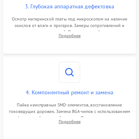
3. Глубокая аппаратная дефектовка
Осмотр материнской платы под микроскопом на наличие
окислов от влаги и прогаров. Замеры сопротивлений и
дежурных напряжений. Проверка цепей питания,
Подробнее
мультиконтроллера, процессора и видеочипа.
4. Компонентный ремонт и замена
Пайка неисправных SMD-элементов, восстановление
токоведущих дорожек. Замена BGA-чипов с использованием
инфракрасной паяльной станции. Прошивка микросхемы
Подробнее
BIOS или замена поврежденных портов USB