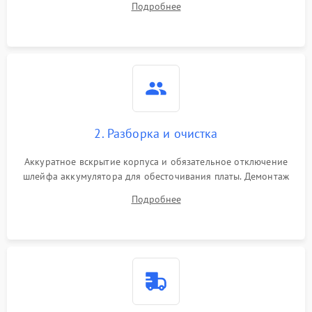
Подробнее
лабораторного блока питания для локализации проблемы.
2. Разборка и очистка
Аккуратное вскрытие корпуса и обязательное отключение
шлейфа аккумулятора для обесточивания платы. Демонтаж
системы охлаждения, очистка кулера от пыли и удаление
Подробнее
высохшей термопасты с кристаллов чипов.