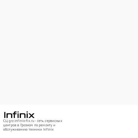
СЦ grz.infinix-fix.ru - сеть сервисных
центров в Грозном по ремонту и
обслуживанию техники Infinix