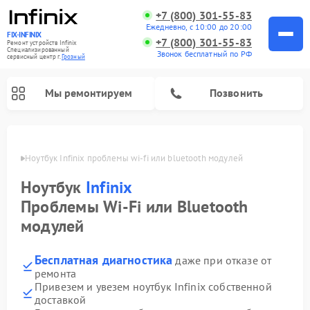
+7 (800) 301-55-83
Ежедневно, с 10:00 до 20:00
FIX-INFINIX
+7 (800) 301-55-83
Ремонт устройств Infinix
Специализированный
Звонок бесплатный по РФ
cервисный центр г.
Грозный
Мы ремонтируем
Позвонить
розном
Ноутбук Infinix проблемы wi‑fi или bluetooth модулей
Ноутбук
Infinix
Проблемы Wi‑Fi или Bluetooth
модулей
Бесплатная диагностика
даже при отказе от
ремонта
Привезем и увезем ноутбук Infinix собственной
доставкой