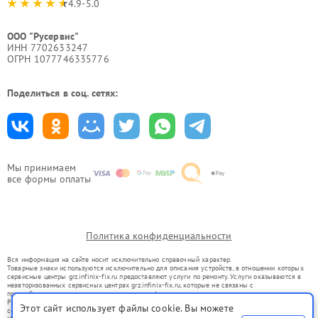
4.9-5.0
ООО "Русервис"
ИНН 7702633247
ОГРН 1077746335776
Поделиться в соц. сетях:
Мы принимаем
все формы оплаты
Политика конфиденциальности
Вся информация на сайте носит исключительно справочный характер.
Товарные знаки используются исключительно для описания устройств, в отношении которых
сервисные центры grz.infinix-fix.ru предоставляют услуги по ремонту. Услуги оказываются в
неавторизованных сервисных центрах grz.infinix-fix.ru, которые не связаны с
правообладателями товарных знаков или их официальными представителями.
Ремонт осуществляется для устройств, уже введенных в гражданский оборот в соответствии
Этот сайт использует файлы cookie. Вы можете
со статьей 1487 ГК РФ.