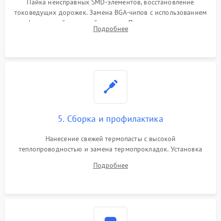
Пайка неисправных SMD-элементов, восстановление
токоведущих дорожек. Замена BGA-чипов с использованием
инфракрасной паяльной станции. Прошивка микросхемы
Подробнее
BIOS или замена поврежденных портов USB
5. Сборка и профилактика
Нанесение свежей термопасты с высокой
теплопроводностью и замена термопрокладок. Установка
системы охлаждения, подключение всех внутренних
Подробнее
шлейфов, модулей памяти и накопителей. Предварительная
сборка корпуса.