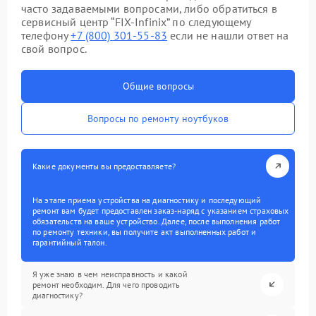
часто задаваемыми вопросами, либо обратиться в
сервисный центр “FIX-Infinix” по следующему
телефону
+7 (800) 301-55-83
если не нашли ответ на
свой вопрос.
Общие вопросы
Вопросы по ремонту ноутбуков
Какие документы вы предоставляете?
На этапе приема устройства на диагностику и последующий
ремонт вам будет предоставлен заказ-наряд с указанием страховых
обязательств на ваше устройство. Далее, после выполнения работ
по ремонту техники, вы получите акт выполненных работ и
гарантийный талон.
Я уже знаю в чем неисправность и какой
ремонт необходим. Для чего проводить
диагностику?