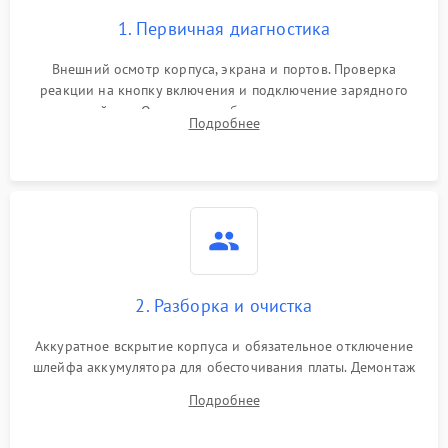
1. Первичная диагностика
Внешний осмотр корпуса, экрана и портов. Проверка
реакции на кнопку включения и подключение зарядного
устройства. Оценка потребления тока с помощью
Подробнее
лабораторного блока питания для локализации проблемы.
2. Разборка и очистка
Аккуратное вскрытие корпуса и обязательное отключение
шлейфа аккумулятора для обесточивания платы. Демонтаж
системы охлаждения, очистка кулера от пыли и удаление
Подробнее
высохшей термопасты с кристаллов чипов.