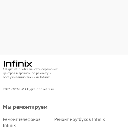
СЦ grz.infinix-fix.ru - сеть сервисных
центров в Грозном по ремонту и
обслуживанию техники Infinix
2021-2026 © СЦ grz.infinix-fix.ru
Мы ремонтируем
Ремонт телефонов
Ремонт ноутбуков Infinix
Infinix