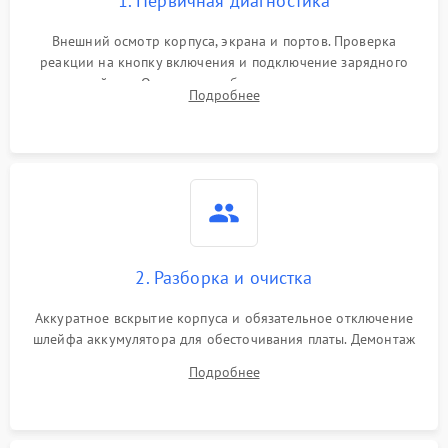
1. Первичная диагностика
Внешний осмотр корпуса, экрана и портов. Проверка
реакции на кнопку включения и подключение зарядного
устройства. Оценка потребления тока с помощью
Подробнее
лабораторного блока питания для локализации проблемы.
2. Разборка и очистка
Аккуратное вскрытие корпуса и обязательное отключение
шлейфа аккумулятора для обесточивания платы. Демонтаж
системы охлаждения, очистка кулера от пыли и удаление
Подробнее
высохшей термопасты с кристаллов чипов.