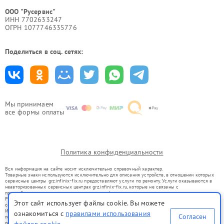
ООО "Русервис"
ИНН 7702633247
ОГРН 1077746335776
Поделиться в соц. сетях:
Мы принимаем
все формы оплаты
Политика конфиденциальности
Вся информация на сайте носит исключительно справочный характер.
Товарные знаки используются исключительно для описания устройств, в отношении которых
сервисные центры grz.infinix-fix.ru предоставляют услуги по ремонту. Услуги оказываются в
неавторизованных сервисных центрах grz.infinix-fix.ru, которые не связаны с
правообладателями товарных знаков или их официальными представителями.
Ремонт осуществляется для устройств, уже введенных в гражданский оборот в соответствии
Этот сайт использует файлы cookie. Вы можете
со статьей 1487 ГК РФ.
Использование товарных знаков не преследует цели индивидуализации услуг или введения
ознакомиться с
правилами использования
Согласен
потребителей в заблуждение, а служит для информирования о предоставляемых услугах по
ремонту техники указанных брендов.