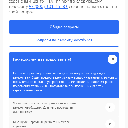
сервисный центр “FIX-Infinix” по следующему
телефону
+7 (800) 301-55-83
если не нашли ответ на
свой вопрос.
Общие вопросы
Вопросы по ремонту ноутбуков
Какие документы вы предоставляете?
На этапе приема устройства на диагностику и последующий
ремонт вам будет предоставлен заказ-наряд с указанием страховых
обязательств на ваше устройство. Далее, после выполнения работ
по ремонту техники, вы получите акт выполненных работ и
гарантийный талон.
Я уже знаю в чем неисправность и какой
ремонт необходим. Для чего проводить
диагностику?
Мне нужен срочный ремонт. Сможете
сделать?