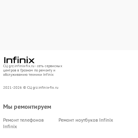
СЦ grz.infinix-fix.ru - сеть сервисных
центров в Грозном по ремонту и
обслуживанию техники Infinix
2021-2026 © СЦ grz.infinix-fix.ru
Мы ремонтируем
Ремонт телефонов
Ремонт ноутбуков Infinix
Infinix