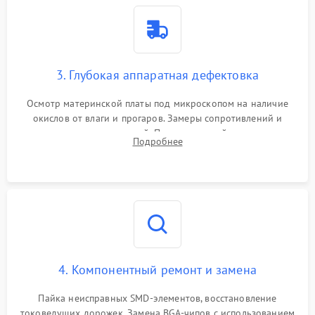
3. Глубокая аппаратная дефектовка
Осмотр материнской платы под микроскопом на наличие
окислов от влаги и прогаров. Замеры сопротивлений и
дежурных напряжений. Проверка цепей питания,
Подробнее
мультиконтроллера, процессора и видеочипа.
4. Компонентный ремонт и замена
Пайка неисправных SMD-элементов, восстановление
токоведущих дорожек. Замена BGA-чипов с использованием