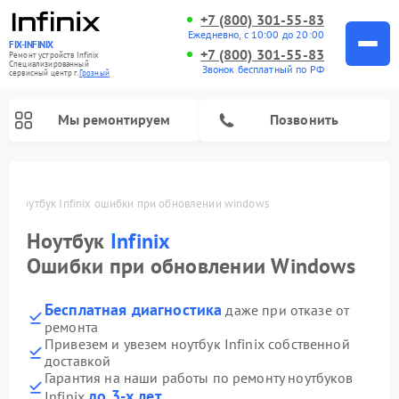
+7 (800) 301-55-83
Ежедневно, с 10:00 до 20:00
FIX-INFINIX
+7 (800) 301-55-83
Ремонт устройств Infinix
Специализированный
Звонок бесплатный по РФ
cервисный центр г.
Грозный
Мы ремонтируем
Позвонить
ом
Ноутбук Infinix ошибки при обновлении windows
Ноутбук
Infinix
Ошибки при обновлении Windows
Бесплатная диагностика
даже при отказе от
ремонта
Привезем и увезем ноутбук Infinix собственной
доставкой
Гарантия на наши работы по ремонту ноутбуков
до 3-х лет
Infinix