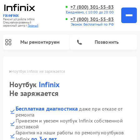
+7 (800) 301-55-83
Ежедневно, с 10:00 до 20:00
FIX-INFINIX
+7 (800) 301-55-83
Ремонт устройств Infinix
Специализированный
Звонок бесплатный по РФ
cервисный центр г.
Грозный
Мы ремонтируем
Позвонить
розном
Ноутбук Infinix не заряжается
Ноутбук
Infinix
Не заряжается
Бесплатная диагностика
даже при отказе от
ремонта
Привезем и увезем ноутбук Infinix собственной
доставкой
Гарантия на наши работы по ремонту ноутбуков
до 3-х лет
Infinix