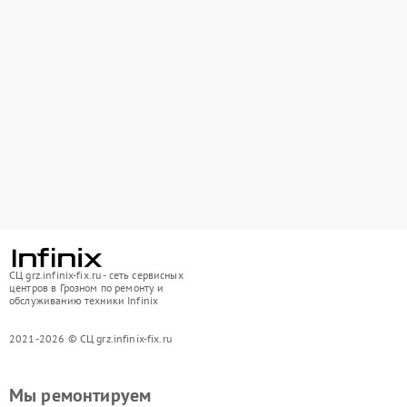
СЦ grz.infinix-fix.ru - сеть сервисных
центров в Грозном по ремонту и
обслуживанию техники Infinix
2021-2026 © СЦ grz.infinix-fix.ru
Мы ремонтируем