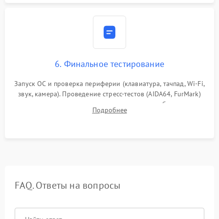
6. Финальное тестирование
Запуск ОС и проверка периферии (клавиатура, тачпад, Wi-Fi,
звук, камера). Проведение стресс-тестов (AIDA64, FurMark)
для контроля температурного режима и стабильности
Подробнее
системы под пиковой нагрузкой.
FAQ. Ответы на вопросы