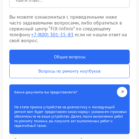
Вы можете ознакомиться с приведенными ниже
часто задаваемыми вопросами, либо обратиться в
сервисный центр “FIX-Infinix” по следующему
телефону
+7 (800) 301-55-83
если не нашли ответ на
свой вопрос.
Общие вопросы
Вопросы по ремонту ноутбуков
Какие документы вы предоставляете?
На этапе приема устройства на диагностику и последующий
ремонт вам будет предоставлен заказ-наряд с указанием страховых
обязательств на ваше устройство. Далее, после выполнения работ
по ремонту техники, вы получите акт выполненных работ и
гарантийный талон.