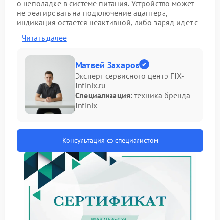
о неполадке в системе питания. Устройство может
не реагировать на подключение адаптера,
индикация остается неактивной, либо заряд идет с
перебоями. В такой ситуации важно не затягивать с
Читать далее
диагностикой, так как дальнейшая эксплуатация
способна привести к более серьезным
последствиям и увеличению стоимости ремонт
Матвей Захаров
Infinix.
Эксперт сервисного центр FIX-
Основные причины отсутствия
Infinix.ru
Специализация:
техника бренда
зарядки
Infinix
Перед обращением в сервис рекомендуется
обратить внимание на следующие моменты:
Консультация со специалистом
неисправность сетевого адаптера или кабеля
питания;
износ аккумулятора;
повреждение разъема питания;
сбои в контроллере питания на плате.
Даже при внешней целостности блока питания
проблема может скрываться внутри. Точная