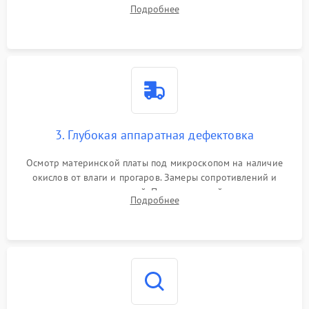
системы охлаждения, очистка кулера от пыли и удаление
Подробнее
высохшей термопасты с кристаллов чипов.
3. Глубокая аппаратная дефектовка
Осмотр материнской платы под микроскопом на наличие
окислов от влаги и прогаров. Замеры сопротивлений и
дежурных напряжений. Проверка цепей питания,
Подробнее
мультиконтроллера, процессора и видеочипа.