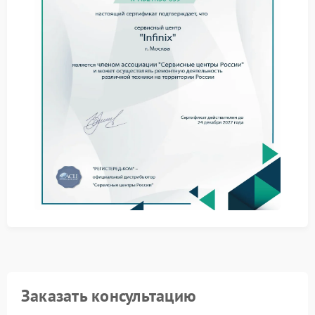
диагностика позволяет определить характер
неисправности и подобрать оптимальный вариант
ремонта.
Как проходит обслуживание
Сервис Infinix проводит комплексное обследование
устройства и согласовывает план работ с
владельцем. Процедура организована поэтапно:
осмотр состояния разъема и кабеля;
оценка работы аккумулятора;
тестирование цепей питания;
замена вышедших из строя компонентов.
Сервисный центр Infinix использует оригинальные
комплектующие и специализированное
оборудование, что гарантирует стабильную работу
ноутбука после завершения ремонта. При первых
признаках отсутствия зарядки рекомендуем
обратиться к специалистам, чтобы сохранить ресурс
устройства и избежать дополнительных затрат.
Заказать консультацию