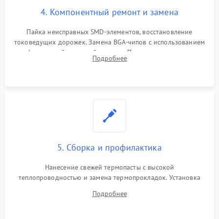
4. Компонентный ремонт и замена
Пайка неисправных SMD-элементов, восстановление
токоведущих дорожек. Замена BGA-чипов с использованием
инфракрасной паяльной станции. Прошивка микросхемы
Подробнее
BIOS или замена поврежденных портов USB
5. Сборка и профилактика
Нанесение свежей термопасты с высокой
теплопроводностью и замена термопрокладок. Установка
системы охлаждения, подключение всех внутренних
Подробнее
шлейфов, модулей памяти и накопителей. Предварительная
сборка корпуса.