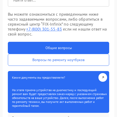
Вы можете ознакомиться с приведенными ниже
часто задаваемыми вопросами, либо обратиться в
сервисный центр “FIX-Infinix” по следующему
телефону
+7 (800) 301-55-83
если не нашли ответ на
свой вопрос.
Общие вопросы
Вопросы по ремонту ноутбуков
Какие документы вы предоставляете?
На этапе приема устройства на диагностику и последующий
ремонт вам будет предоставлен заказ-наряд с указанием страховых
обязательств на ваше устройство. Далее, после выполнения работ
по ремонту техники, вы получите акт выполненных работ и
гарантийный талон.