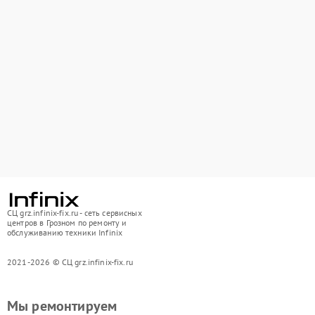
СЦ grz.infinix-fix.ru - сеть сервисных
центров в Грозном по ремонту и
обслуживанию техники Infinix
2021-2026 © СЦ grz.infinix-fix.ru
Мы ремонтируем