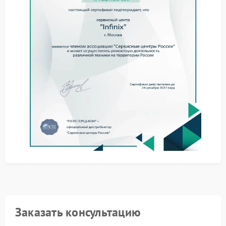
Типичные признаки выхода
накопителя из строя
Распознать скорую кончину жесткого диска можно
по определенным симптомам, игнорировать
которые не стоит.
Вот перечень тревожных сигналов, требующих
немедленного обращения к специалисту:
Зависание системы при копировании файлов
или открытии папок.
Появление bad-блоков, которые проверяются
утилитами вроде Victoria.
Нехарактерный шум — дребезг, цоканье или
свист, доносящийся из корпуса.
Система перестала загружаться, выдавая ошибку
«Operating System not found».
Резкое падение производительности и
длительное открытие приложений.
При появлении хотя бы одного из этих симптомов
Заказать консультацию
эксплуатировать ноут дальше рискованно. Любое