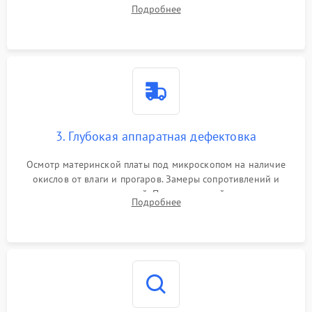
системы охлаждения, очистка кулера от пыли и удаление
Подробнее
высохшей термопасты с кристаллов чипов.
3. Глубокая аппаратная дефектовка
Осмотр материнской платы под микроскопом на наличие
окислов от влаги и прогаров. Замеры сопротивлений и
дежурных напряжений. Проверка цепей питания,
Подробнее
мультиконтроллера, процессора и видеочипа.