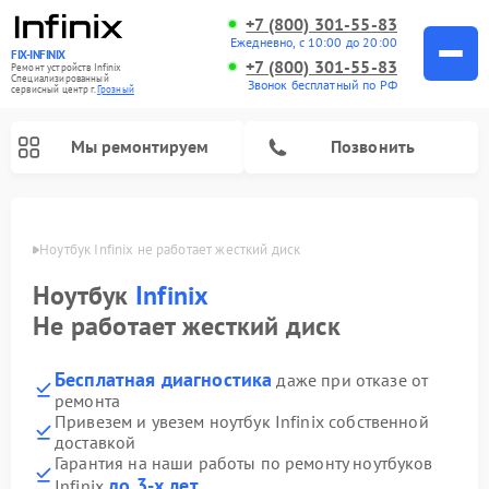
+7 (800) 301-55-83
Ежедневно, с 10:00 до 20:00
FIX-INFINIX
+7 (800) 301-55-83
Ремонт устройств Infinix
Специализированный
Звонок бесплатный по РФ
cервисный центр г.
Грозный
Мы ремонтируем
Позвонить
розном
Ноутбук Infinix не работает жесткий диск
Ноутбук
Infinix
Не работает жесткий диск
Бесплатная диагностика
даже при отказе от
ремонта
Привезем и увезем ноутбук Infinix собственной
доставкой
Гарантия на наши работы по ремонту ноутбуков
до 3-х лет
Infinix