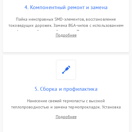
4. Компонентный ремонт и замена
Пайка неисправных SMD-элементов, восстановление
токоведущих дорожек. Замена BGA-чипов с использованием
инфракрасной паяльной станции. Прошивка микросхемы
Подробнее
BIOS или замена поврежденных портов USB
5. Сборка и профилактика
Нанесение свежей термопасты с высокой
теплопроводностью и замена термопрокладок. Установка
системы охлаждения, подключение всех внутренних
Подробнее
шлейфов, модулей памяти и накопителей. Предварительная
сборка корпуса.