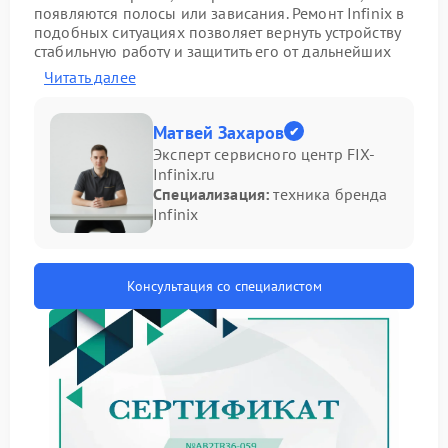
появляются полосы или зависания. Ремонт Infinix в
подобных ситуациях позволяет вернуть устройству
стабильную работу и защитить его от дальнейших
повреждений.
Читать далее
Основные признаки
Матвей Захаров
неисправности видеокарты
Эксперт сервисного центр FIX-
Infinix.ru
Перед обращением в сервис Infinix стоит обратить
Специализация:
техника бренда
внимание на характерные проявления проблемы:
Infinix
отсутствие изображения при включении;
мерцание экрана или появление артефактов;
самопроизвольная перезагрузка;
Консультация со специалистом
перегрев корпуса в зоне системы охлаждения.
Подобные симптомы указывают на сбой
графического модуля или сопутствующих
компонентов.
Причины выхода из строя
видеокарты