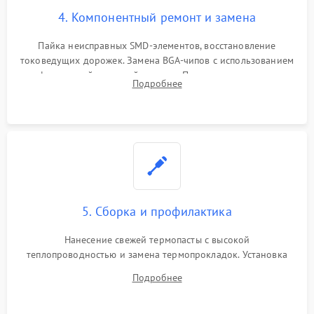
4. Компонентный ремонт и замена
Пайка неисправных SMD-элементов, восстановление
токоведущих дорожек. Замена BGA-чипов с использованием
инфракрасной паяльной станции. Прошивка микросхемы
Подробнее
BIOS или замена поврежденных портов USB
5. Сборка и профилактика
Нанесение свежей термопасты с высокой
теплопроводностью и замена термопрокладок. Установка
системы охлаждения, подключение всех внутренних
Подробнее
шлейфов, модулей памяти и накопителей. Предварительная
сборка корпуса.