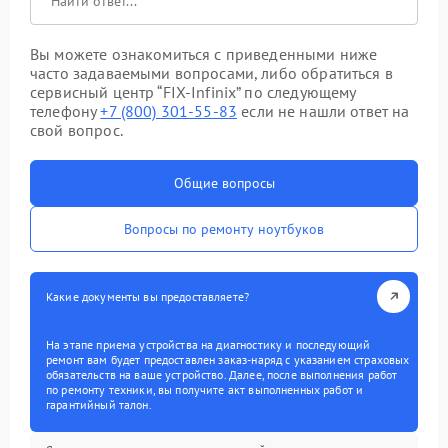
Вы можете ознакомиться с приведенными ниже
часто задаваемыми вопросами, либо обратиться в
сервисный центр “FIX-Infinix” по следующему
телефону
+7 (800) 301-55-83
если не нашли ответ на
свой вопрос.
Общие вопросы
Вопросы по ремонту ноутбуков
Какие документы вы предоставляете?
На этапе приема устройства на диагностику и последующий
ремонт вам будет предоставлен заказ-наряд с указанием страховых
обязательств на ваше устройство. Далее, после выполнения работ
по ремонту техники, вы получите акт выполненных работ и
гарантийный талон.