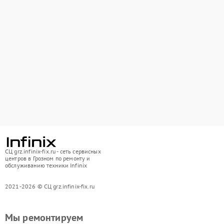
СЦ grz.infinix-fix.ru - сеть сервисных
центров в Грозном по ремонту и
обслуживанию техники Infinix
2021-2026 © СЦ grz.infinix-fix.ru
Мы ремонтируем