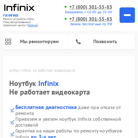
+7 (800) 301-55-83
Ежедневно, с 10:00 до 20:00
FIX-INFINIX
+7 (800) 301-55-83
Ремонт устройств Infinix
Специализированный
Звонок бесплатный по РФ
cервисный центр г.
Грозный
Мы ремонтируем
Позвонить
ом
Ноутбук Infinix не работает видеокарта
Ноутбук
Infinix
Не работает видеокарта
Бесплатная диагностика
даже при отказе от
ремонта
Привезем и увезем ноутбук Infinix собственной
доставкой
Гарантия на наши работы по ремонту ноутбуков
до 3-х лет
Infinix