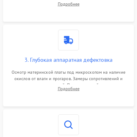
системы охлаждения, очистка кулера от пыли и удаление
Подробнее
высохшей термопасты с кристаллов чипов.
3. Глубокая аппаратная дефектовка
Осмотр материнской платы под микроскопом на наличие
окислов от влаги и прогаров. Замеры сопротивлений и
дежурных напряжений. Проверка цепей питания,
Подробнее
мультиконтроллера, процессора и видеочипа.