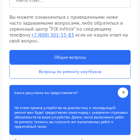
Вы можете ознакомиться с приведенными ниже
часто задаваемыми вопросами, либо обратиться в
сервисный центр “FIX-Infinix” по следующему
телефону
+7 (800) 301-55-83
если не нашли ответ на
свой вопрос.
Общие вопросы
Вопросы по ремонту ноутбуков
Какие документы вы предоставляете?
На этапе приема устройства на диагностику и последующий
ремонт вам будет предоставлен заказ-наряд с указанием страховых
обязательств на ваше устройство. Далее, после выполнения работ
по ремонту техники, вы получите акт выполненных работ и
гарантийный талон.