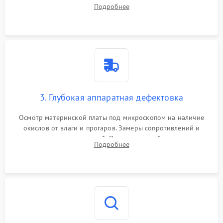
системы охлаждения, очистка кулера от пыли и удаление
Подробнее
высохшей термопасты с кристаллов чипов.
3. Глубокая аппаратная дефектовка
Осмотр материнской платы под микроскопом на наличие
окислов от влаги и прогаров. Замеры сопротивлений и
дежурных напряжений. Проверка цепей питания,
Подробнее
мультиконтроллера, процессора и видеочипа.