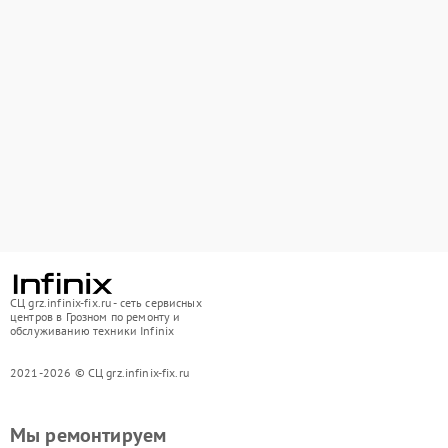
СЦ grz.infinix-fix.ru - сеть сервисных
центров в Грозном по ремонту и
обслуживанию техники Infinix
2021-2026 © СЦ grz.infinix-fix.ru
Мы ремонтируем