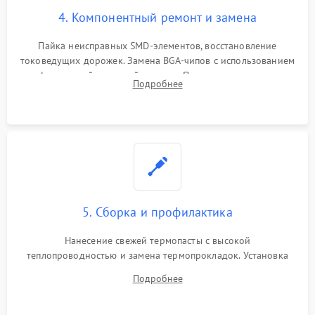
4. Компонентный ремонт и замена
Пайка неисправных SMD-элементов, восстановление
токоведущих дорожек. Замена BGA-чипов с использованием
инфракрасной паяльной станции. Прошивка микросхемы
Подробнее
BIOS или замена поврежденных портов USB
5. Сборка и профилактика
Нанесение свежей термопасты с высокой
теплопроводностью и замена термопрокладок. Установка
системы охлаждения, подключение всех внутренних
Подробнее
шлейфов, модулей памяти и накопителей. Предварительная
сборка корпуса.