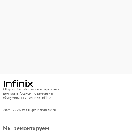
СЦ grz.infinix-fix.ru - сеть сервисных
центров в Грозном по ремонту и
обслуживанию техники Infinix
2021-2026 © СЦ grz.infinix-fix.ru
Мы ремонтируем