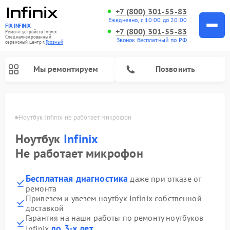
+7 (800) 301-55-83
Ежедневно, с 10:00 до 20:00
FIX-INFINIX
+7 (800) 301-55-83
Ремонт устройств Infinix
Специализированный
Звонок бесплатный по РФ
cервисный центр г.
Грозный
Мы ремонтируем
Позвонить
розном
Ноутбук Infinix не работает микрофон
Ноутбук
Infinix
Не работает микрофон
Бесплатная диагностика
даже при отказе от
ремонта
Привезем и увезем ноутбук Infinix собственной
доставкой
Гарантия на наши работы по ремонту ноутбуков
до 3-х лет
Infinix