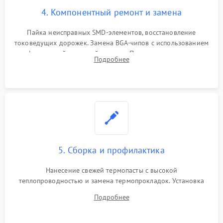
4. Компонентный ремонт и замена
Пайка неисправных SMD-элементов, восстановление
токоведущих дорожек. Замена BGA-чипов с использованием
инфракрасной паяльной станции. Прошивка микросхемы
Подробнее
BIOS или замена поврежденных портов USB
5. Сборка и профилактика
Нанесение свежей термопасты с высокой
теплопроводностью и замена термопрокладок. Установка
системы охлаждения, подключение всех внутренних
Подробнее
шлейфов, модулей памяти и накопителей. Предварительная
сборка корпуса.