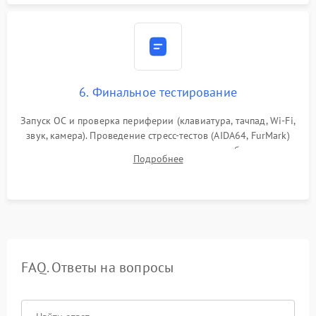
6. Финальное тестирование
Запуск ОС и проверка периферии (клавиатура, тачпад, Wi-Fi,
звук, камера). Проведение стресс-тестов (AIDA64, FurMark)
для контроля температурного режима и стабильности
Подробнее
системы под пиковой нагрузкой.
FAQ. Ответы на вопросы