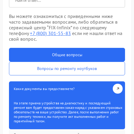
Вы можете ознакомиться с приведенными ниже
часто задаваемыми вопросами, либо обратиться в
сервисный центр “FIX-Infinix” по следующему
телефону
+7 (800) 301-55-83
если не нашли ответ на
свой вопрос.
Общие вопросы
Вопросы по ремонту ноутбуков
Какие документы вы предоставляете?
На этапе приема устройства на диагностику и последующий
ремонт вам будет предоставлен заказ-наряд с указанием страховых
обязательств на ваше устройство. Далее, после выполнения работ
по ремонту техники, вы получите акт выполненных работ и
гарантийный талон.