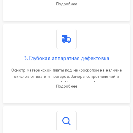
системы охлаждения, очистка кулера от пыли и удаление
Подробнее
высохшей термопасты с кристаллов чипов.
3. Глубокая аппаратная дефектовка
Осмотр материнской платы под микроскопом на наличие
окислов от влаги и прогаров. Замеры сопротивлений и
дежурных напряжений. Проверка цепей питания,
Подробнее
мультиконтроллера, процессора и видеочипа.