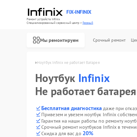
FIX-INFINIX
Ремонт устройств Infinix
Специализированный cервисный центр г.
Грозный
Мы ремонтируем
Срочный ремонт
Це
ов Infinix в Грозном
Ноутбук Infinix не работает батарея
Ноутбук
Infinix
Не работает батарея
Бесплатная диагностика
даже при отказ
Привезем и увезем ноутбук Infinix собстве
Гарантия на наши работы по ремонту ноутб
Срочный ремонт ноутбуков Infinix в течени
20%
Скидка для вас до