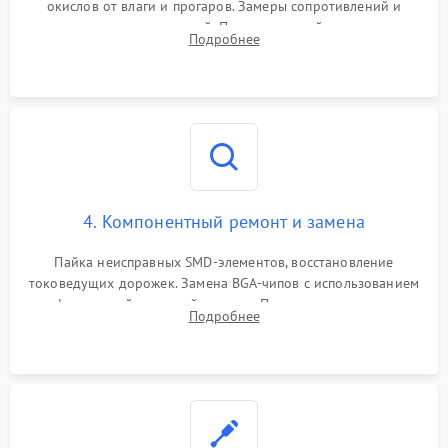
окислов от влаги и прогаров. Замеры сопротивлений и
дежурных напряжений. Проверка цепей питания,
Подробнее
мультиконтроллера, процессора и видеочипа.
4. Компонентный ремонт и замена
Пайка неисправных SMD-элементов, восстановление
токоведущих дорожек. Замена BGA-чипов с использованием
инфракрасной паяльной станции. Прошивка микросхемы
Подробнее
BIOS или замена поврежденных портов USB