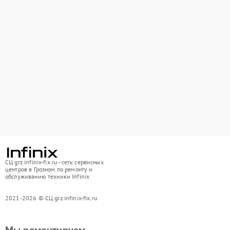
СЦ grz.infinix-fix.ru - сеть сервисных
центров в Грозном по ремонту и
обслуживанию техники Infinix
2021-2026 © СЦ grz.infinix-fix.ru