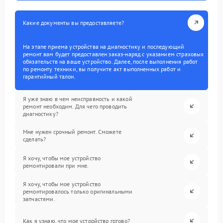
Какие документы вы предоставляете?
На этапе приема устройства на диагностику и последующий
ремонт вам будет предоставлен заказ-наряд с указанием страховых
обязательств на ваше устройство. Далее, после выполнения работ
по ремонту техники, вы получите акт выполненных работ и
гарантийный талон.
Я уже знаю в чем неисправность и какой
ремонт необходим. Для чего проводить
диагностику?
Мне нужен срочный ремонт. Сможете
сделать?
Я хочу, чтобы мое устройство
ремонтировали при мне.
Я хочу, чтобы мое устройство
ремонтировалось только оригинальными
запчастями.
Как я узнаю, что мое устройство готово?