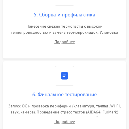
5. Сборка и профилактика
Нанесение свежей термопасты с высокой
теплопроводностью и замена термопрокладок. Установка
системы охлаждения, подключение всех внутренних
Подробнее
шлейфов, модулей памяти и накопителей. Предварительная
сборка корпуса.
6. Финальное тестирование
Запуск ОС и проверка периферии (клавиатура, тачпад, Wi-Fi,
звук, камера). Проведение стресс-тестов (AIDA64, FurMark)
для контроля температурного режима и стабильности
Подробнее
системы под пиковой нагрузкой.