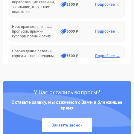
неработающие клавиши,
2500 ₽
Подробнее →
залипание, отсутствие
подсветки
Батарея
Неисправность тачпада:
Сеть и интернет
пропуски, прыжки
3000 ₽
Подробнее →
курсора, полный отказ
Система охлаждения
Повреждение петель и
корпуса: люфт, трещины,
3500 ₽
Подробнее →
деформация
Проблемы аккумулятора:
быстрая разрядка,
2500 ₽
Подробнее →
невозможность зарядки,
вздутие
У Вас остались вопросы?
Оставьте заявку, мы свяжемся с Вами в ближайшее
Неисправность зарядного
время
устройства или разъёма
2000 ₽
Подробнее →
питания
Заказать звонок
Перегрев из‑за пыли,