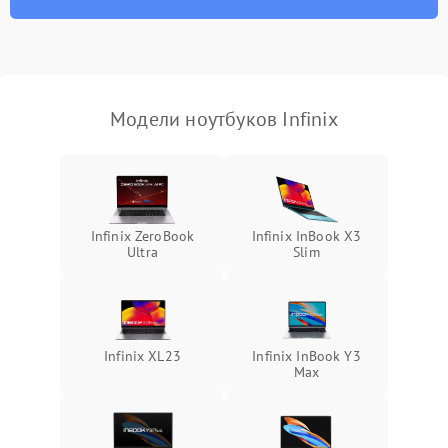
износа термопасты или
2500 ₽
Подробнее →
неисправности кулера
Выход из строя SSD или
HDD: медленная загрузка,
3000 ₽
Подробнее →
ошибки чтения,
пропадание диска
Модели ноутбуков Infinix
Неисправность
оперативной памяти:
2000 ₽
Подробнее →
вылеты приложений,
синие экраны
Infinix ZeroBook
Infinix InBook X3
Ultra
Slim
Проблемы Wi‑Fi или
2500 ₽
Подробнее →
Bluetooth модулей
Infinix XL23
Infinix InBook Y3
Max