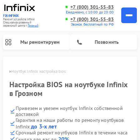
+7 (800) 301-55-83
Ежедневно, с 10:00 до 20:00
FIX-INFINIX
+7 (800) 301-55-83
Ремонт устройств Infinix
Специализированный
Звонок бесплатный по РФ
cервисный центр г.
Грозный
Мы ремонтируем
Позвонить
розном
Ноутбук Infinix настройка bios
Настройка BIOS на ноутбуке Infinix
в Грозном
Привезем и увезем ноутбук Infinix собственной
доставкой
Гарантия на наши работы по ремонту ноутбуков
до 3-х лет
Infinix
Срочный ремонт ноутбуков Infinix в течении часа
20%
Скидка для вас до