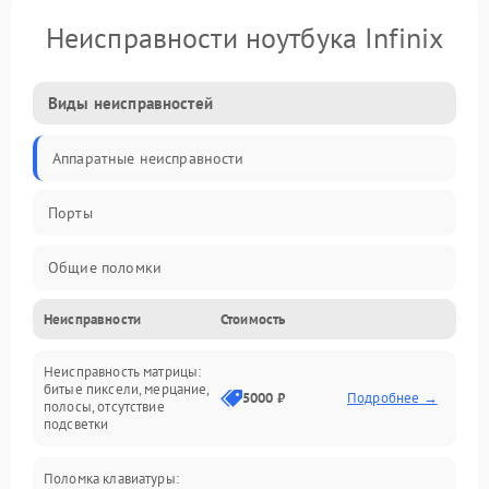
Неисправности ноутбука Infinix
Виды неисправностей
Аппаратные неисправности
Порты
Общие поломки
Неисправности
Стоимость
Устройства
Неисправность матрицы:
Программные ошибки
битые пиксели, мерцание,
5000 ₽
Подробнее →
полосы, отсутствие
подсветки
Электрические и системные сбои
Поломка клавиатуры:
Интерфейсные проблемы