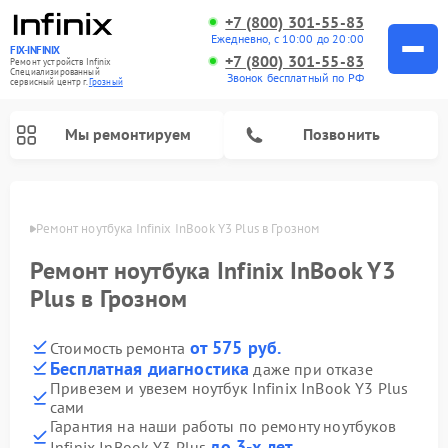
+7 (800) 301-55-83
Ежедневно, с 10:00 до 20:00
FIX-INFINIX
+7 (800) 301-55-83
Ремонт устройств Infinix
Специализированный
Звонок бесплатный по РФ
cервисный центр г.
Грозный
Мы ремонтируем
Позвонить
розном
Ремонт ноутбука Infinix InBook Y3 Plus в Грозном
Ремонт ноутбука Infinix InBook Y3
Plus в Грозном
от 575 руб.
Стоимость ремонта
Бесплатная диагностика
даже при отказе
Привезем и увезем ноутбук Infinix InBook Y3 Plus
сами
Гарантия на наши работы по ремонту ноутбуков
до 3-х лет
Infinix InBook Y3 Plus