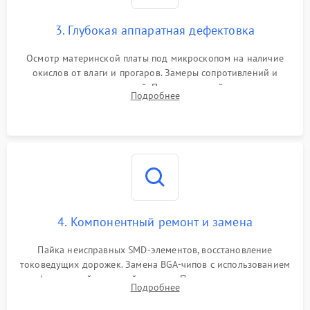
3. Глубокая аппаратная дефектовка
Осмотр материнской платы под микроскопом на наличие
окислов от влаги и прогаров. Замеры сопротивлений и
дежурных напряжений. Проверка цепей питания,
Подробнее
мультиконтроллера, процессора и видеочипа.
4. Компонентный ремонт и замена
Пайка неисправных SMD-элементов, восстановление
токоведущих дорожек. Замена BGA-чипов с использованием
инфракрасной паяльной станции. Прошивка микросхемы
Подробнее
BIOS или замена поврежденных портов USB