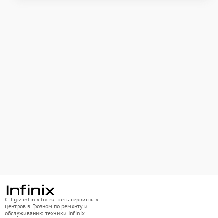
СЦ grz.infinix-fix.ru - сеть сервисных
центров в Грозном по ремонту и
обслуживанию техники Infinix