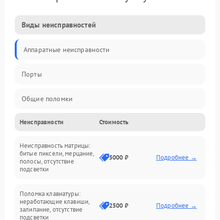
Виды неисправностей
Аппаратные неисправности
Порты
Общие поломки
Неисправности
Стоимость
Устройства
Неисправность матрицы:
Программные ошибки
битые пиксели, мерцание,
5000 ₽
Подробнее →
полосы, отсутствие
подсветки
Электрические и системные сбои
Поломка клавиатуры:
Интерфейсные проблемы
неработающие клавиши,
2500 ₽
Подробнее →
залипание, отсутствие
подсветки