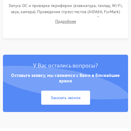
Запуск ОС и проверка периферии (клавиатура, тачпад, Wi-Fi,
звук, камера). Проведение стресс-тестов (AIDA64, FurMark)
для контроля температурного режима и стабильности
Подробнее
системы под пиковой нагрузкой.
У Вас остались вопросы?
Оставьте заявку, мы свяжемся с Вами в ближайшее
время
Заказать звонок