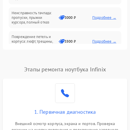
Батарея
Неисправность тачпада:
Сеть и интернет
пропуски, прыжки
3000 ₽
Подробнее →
курсора, полный отказ
Система охлаждения
Повреждение петель и
корпуса: люфт, трещины,
3500 ₽
Подробнее →
деформация
Проблемы аккумулятора:
быстрая разрядка,
2500 ₽
Подробнее →
Этапы ремонта ноутбука Infinix
невозможность зарядки,
вздутие
Неисправность зарядного
устройства или разъёма
2000 ₽
Подробнее →
питания
1. Первичная диагностика
Перегрев из‑за пыли,
износа термопасты или
2500 ₽
Подробнее →
неисправности кулера
Внешний осмотр корпуса, экрана и портов. Проверка
реакции на кнопку включения и подключение зарядного