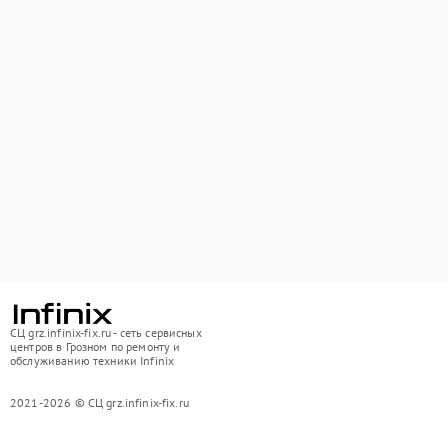
СЦ grz.infinix-fix.ru - сеть сервисных
центров в Грозном по ремонту и
обслуживанию техники Infinix
2021-2026 © СЦ grz.infinix-fix.ru