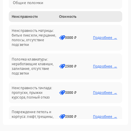
Общие поломки
Неисправности
Стоимость
Устройства
Неисправность матрицы:
Программные ошибки
битые пиксели, мерцание,
5000 ₽
Подробнее →
полосы, отсутствие
подсветки
Электрические и системные сбои
Поломка клавиатуры:
Интерфейсные проблемы
неработающие клавиши,
2500 ₽
Подробнее →
залипание, отсутствие
подсветки
Батарея
Неисправность тачпада:
Сеть и интернет
пропуски, прыжки
3000 ₽
Подробнее →
курсора, полный отказ
Система охлаждения
Повреждение петель и
корпуса: люфт, трещины,
3500 ₽
Подробнее →
деформация