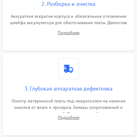
2. Разборка и очистка
Аккуратное вскрытие корпуса и обязательное отключение
шлейфа аккумулятора для обесточивания платы. Демонтаж
системы охлаждения, очистка кулера от пыли и удаление
Подробнее
высохшей термопасты с кристаллов чипов.
3. Глубокая аппаратная дефектовка
Осмотр материнской платы под микроскопом на наличие
окислов от влаги и прогаров. Замеры сопротивлений и
дежурных напряжений. Проверка цепей питания,
Подробнее
мультиконтроллера, процессора и видеочипа.