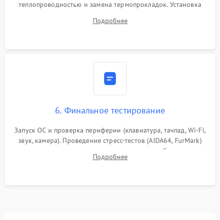
теплопроводностью и замена термопрокладок. Установка
системы охлаждения, подключение всех внутренних
Подробнее
шлейфов, модулей памяти и накопителей. Предварительная
сборка корпуса.
6. Финальное тестирование
Запуск ОС и проверка периферии (клавиатура, тачпад, Wi-Fi,
звук, камера). Проведение стресс-тестов (AIDA64, FurMark)
для контроля температурного режима и стабильности
Подробнее
системы под пиковой нагрузкой.