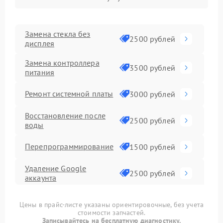
Замена стекла без
2500 рублей
дисплея
Замена контроллера
3500 рублей
питания
Ремонт системной платы
3000 рублей
Восстановление после
2500 рублей
воды
Перепрограммирование
1500 рублей
Удаление Google
2500 рублей
аккаунта
Сброс пароля
1500 рублей
Цены в прайс-листе указаны ориентировочные, без учета
блокировки экрана
стоимости запчастей.
Записывайтесь на бесплатную диагностику.