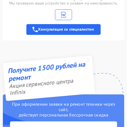
Сохранение данных
1500 рублей
Мы проверим ваше устройство и укажем на неисправность.
Установка защитного
600 рублей
стекла
Консультация со специалистом
Замена слота SIM
2000 рублей
Ремонт кнопок (вкл.,
1500 рублей
громкость)
Получите 1500 рублей на
Замена микрофона
2000 рублей
ремонт
Замена стекла с
1500 рублей
Акция сервисного центра
дисплеем
Infinix
Замена стекла задней
1500 рублей
крышки
При оформлении заявки на ремонт техники через
сайт,
Замена аккумулятора
1500 рублей
действует персональная бессрочная скидка
Замена разъема зарядки
2000 рублей