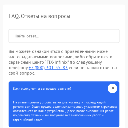
FAQ. Ответы на вопросы
Вы можете ознакомиться с приведенными ниже
часто задаваемыми вопросами, либо обратиться в
сервисный центр “FIX-Infinix” по следующему
телефону
+7 (800) 301-55-83
если не нашли ответ на
свой вопрос.
Какие документы вы предоставляете?
На этапе приема устройства на диагностику и последующий
ремонт вам будет предоставлен заказ-наряд с указанием страховых
обязательств на ваше устройство. Далее, после выполнения работ
по ремонту техники, вы получите акт выполненных работ и
гарантийный талон.