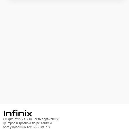
СЦ grz.infinix-fix.ru - сеть сервисных
центров в Грозном по ремонту и
обслуживанию техники Infinix